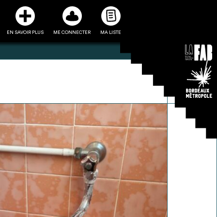
EN SAVOIR PLUS
ME CONNECTER
MA LISTE
3
5
ste et ses fiches
Être recontacté afin d’obtenir
l’utiliser comme
plus de renseignements sur les
e à la conception
modalités et stratégies de
projet
récupérations envisageables