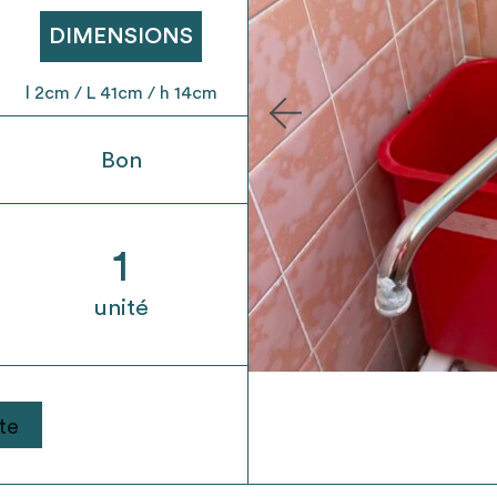
t son envoi ne vaut aucunement réservation.
DIMENSIONS
l 2cm / L 41cm / h 14cm
Bon
1
unité
te