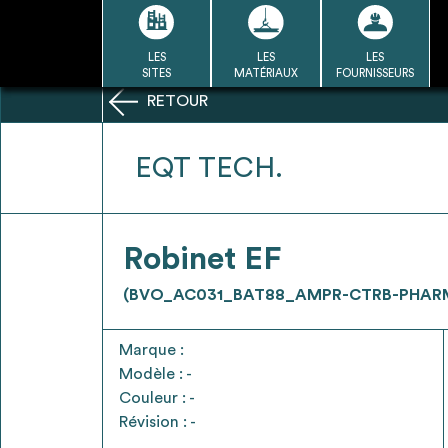
Passer
au
contenu
LES
LES
LES
LA BASE
LA DÉMARCHE
A
SITES
MATÉRIAUX
FOURNISSEURS
DU RÉEMPLOI
RETOUR
Refair mode d'emploi
EQT TECH.
1
Robinet EF
Une fois c
Se connecter / Se créer un
(BVO_AC031_BAT88_AMPR-CTRB-PHAR
Télécharger 
compte
Ressources
Marque :
bâti
Modèle : -
Couleur : -
Révision : -