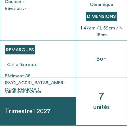
Couleur : -
envisageables
Céramique
Révision : -
DIMENSIONS
* Attention, l’ajout des matériaux à sa liste et son envoi ne
vaut aucunement réservation.
l 47cm / L 59cm / h
voir
FAQ
18cm
REMARQUES
Bon
Grille fixe inox
Bâtiment 88
(BVO_AC031_BAT88_AMPR-
CTRB-PHARMA )
Villenave-d'Ornon
7
unités
Trimestre1 2027