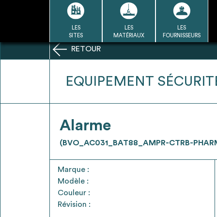
Passer
au
contenu
LES
LES
LES
LA BASE
LA DÉMARCHE
A
SITES
MATÉRIAUX
FOURNISSEURS
DU RÉEMPLOI
RETOUR
Refair mode d'emploi
EQUIPEMENT SÉCURIT
1
Alarme
Une fois c
Se connecter / Se créer un
(BVO_AC031_BAT88_AMPR-CTRB-PHAR
Télécharger 
compte
Ressources
Marque :
bâti
Modèle :
Couleur :
Révision :