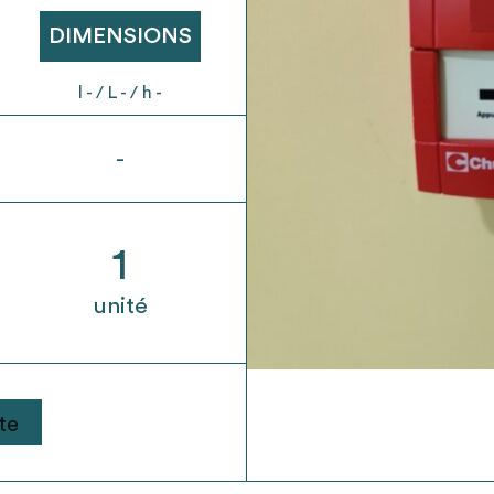
t son envoi ne vaut aucunement réservation.
DIMENSIONS
l - / L - / h -
-
1
unité
te