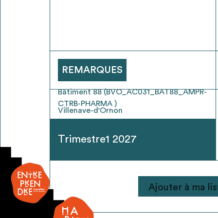
* Attention, l’ajout des matériaux à sa liste e
voir
FAQ
REMARQUES
Bâtiment 88 (BVO_AC031_BAT88_AMPR-
CTRB-PHARMA )
Villenave-d'Ornon
Trimestre1 2027
quantité
Ajouter à ma lis
de
Alarme