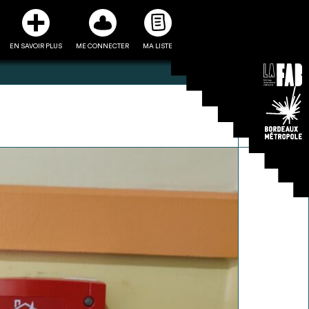
EN SAVOIR PLUS
ME CONNECTER
MA LISTE
3
5
ste et ses fiches
Être recontacté afin d’obtenir
l’utiliser comme
plus de renseignements sur les
e à la conception
modalités et stratégies de
projet
récupérations envisageables