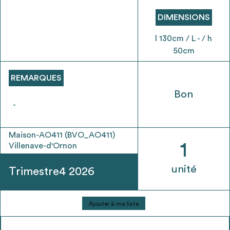
envisageables
DIMENSIONS
* Attention, l’ajout des matériaux à sa liste et son envoi ne
l 130cm / L - / h
vaut aucunement réservation.
50cm
voir
FAQ
REMARQUES
Bon
-
Maison-AO411 (BVO_AO411)
1
Villenave-d'Ornon
unité
Trimestre4 2026
quantité
Ajouter à ma liste
de
Plafonnier