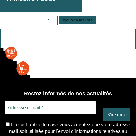
quantité
Ajouter à ma liste
de
Cloison
pleine
Restez informés de nos actualités
En cochant cette case vous acceptez que votre adresse
mail soit utilisée pour l'envoi d'informations relatives au