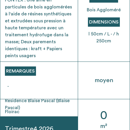
envisageables
particules de bois agglomérées
Bois Aggloméré
à l'aide de résines synthétiques
et extrudées sous pression à
* Attention, l’ajout des matériaux à sa liste et son envoi ne
DIMENSIONS
haute température avec un
vaut aucunement réservation.
l 50cm / L - / h
traitement hydrofuge dans la
voir
FAQ
250cm
masse; Deux parements
identiques : kraft + Papiers
peints usagers
REMARQUES
moyen
-
Residence Blaise Pascal (Blaise
Pascal)
Floirac
0
m²
Trimestre4 2026