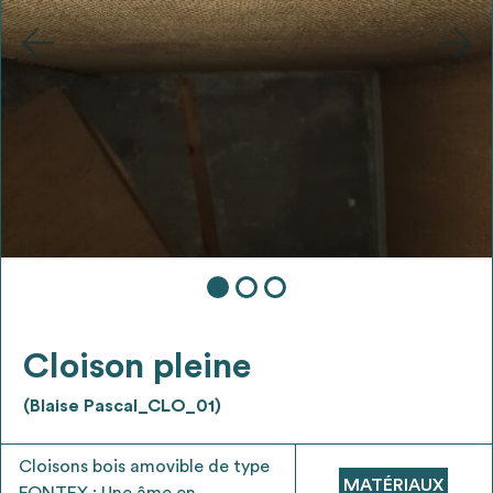
Ajouter les matériaux intéressants à "
ma
liste
"
4
Transmettre sa liste de manifestation
d'intérêt pour les matériaux
sélectionnés
Exporter sa liste et ses fiches produits
3
pour l’utiliser comme un outil d’aide à la
conception de projet
Cloison pleine
(Blaise Pascal_CLO_01)
Être recontacté afin d’obtenir plus de
5
renseignements sur les modalités et
Cloisons bois amovible de type
stratégies de récupérations
MATÉRIAUX
FONTEX : Une âme en