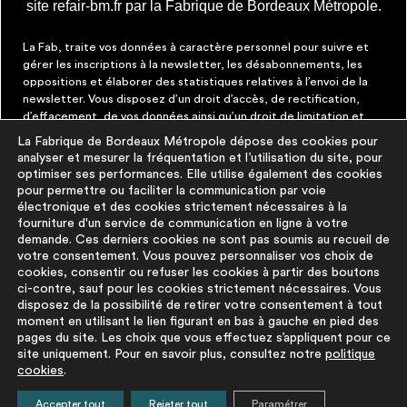
site refair-bm.fr par la Fabrique de Bordeaux Métropole.
La Fab, traite vos données à caractère personnel pour suivre et
gérer les inscriptions à la newsletter, les désabonnements, les
oppositions et élaborer des statistiques relatives à l’envoi de la
newsletter. Vous disposez d’un droit d’accès, de rectification,
d’effacement, de vos données ainsi qu’un droit de limitation et
d’opposition aux traitements les concernant. Vous pouvez à tout
La Fabrique de Bordeaux Métropole dépose des cookies pour
moment faire cesser ces communications en cliquant sur le lien de
analyser et mesurer la fréquentation et l’utilisation du site, pour
désinscription figurant dans chaque message. Vous pouvez
optimiser ses performances. Elle utilise également des cookies
exercer ces droits par courrier électronique à contact@lafab-
pour permettre ou faciliter la communication par voie
bm.fr. Pour en savoir plus sur le traitement de vos données,
électronique et des cookies strictement nécessaires à la
cliquez
ici
fourniture d'un service de communication en ligne à votre
demande. Ces derniers cookies ne sont pas soumis au recueil de
votre consentement. Vous pouvez personnaliser vos choix de
À PROPOS
PLUS D'INFORMATIONS
cookies, consentir ou refuser les cookies à partir des boutons
ci-contre, sauf pour les cookies strictement nécessaires. Vous
disposez de la possibilité de retirer votre consentement à tout
La démarche
Mentions légales
moment en utilisant le lien figurant en bas à gauche en pied des
La base du
Politique de
pages du site. Les choix que vous effectuez s’appliquent pour ce
réemploi
protection des
site uniquement. Pour en savoir plus, consultez notre
politique
cookies
.
FAQ
données
Pour aller plus
Politique cookies
Accepter tout
Rejeter tout
Paramétrer