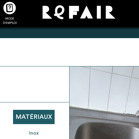
MODE
CTUALITÉS
FAQ
POUR ALLER PLUS LOIN
D'EMPLOI
2
4
onnnecté,
Ajouter les matériaux
Exporter sa li
les dossiers
intéressants à "
ma liste
"
produits pour 
 de chaque
Transmettre sa liste de
un outil d’aid
ment
manifestation d'intérêt pour
de 
MATÉRIAUX
les matériaux sélectionnés
Inox