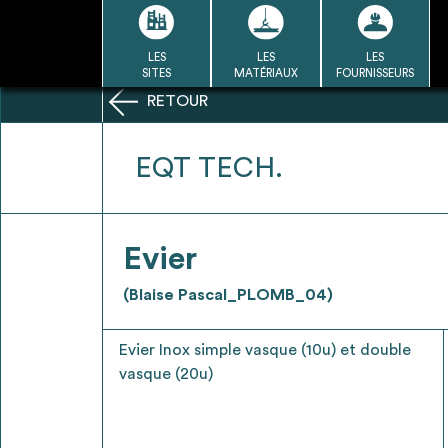
Passer
au
contenu
LES
LES
LES
LA BASE
LA DÉMARCHE
A
SITES
MATÉRIAUX
FOURNISSEURS
DU RÉEMPLOI
RETOUR
Refair mode d'emploi
EQT TECH.
1
Evier
Une fois c
Se connecter / Se créer un
(Blaise Pascal_PLOMB_04)
Télécharger 
compte
Ressources
Evier Inox simple vasque (10u) et double
bâti
vasque (20u)