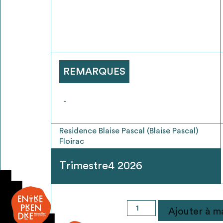
* Attention, l’ajout des matériaux à sa liste e
voir
FAQ
REMARQUES
-
Residence Blaise Pascal (Blaise Pascal)
Floirac
Trimestre4 2026
quantité
Ajouter à ma
de