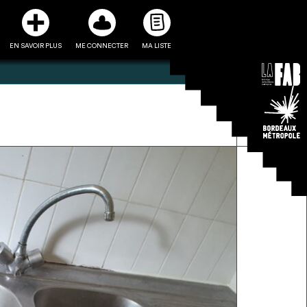
EN SAVOIR PLUS
ME CONNECTER
MA LISTE
3
5
ste et ses fiches
Être recontacté afin d’obtenir
l’utiliser comme
plus de renseignements sur les
e à la conception
modalités et stratégies de
projet
récupérations envisageables