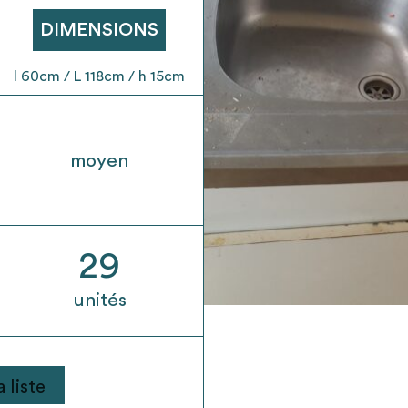
t son envoi ne vaut aucunement réservation.
DIMENSIONS
l 60cm / L 118cm / h 15cm
moyen
29
unités
 liste