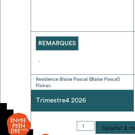
* Attention, l’ajout des matériaux à sa liste e
voir
FAQ
REMARQUES
-
Residence Blaise Pascal (Blaise Pascal)
Floirac
Trimestre4 2026
quantité
Ajouter à ma
de