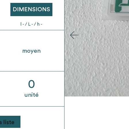
t son envoi ne vaut aucunement réservation.
DIMENSIONS
l - / L - / h -
moyen
0
unité
 liste