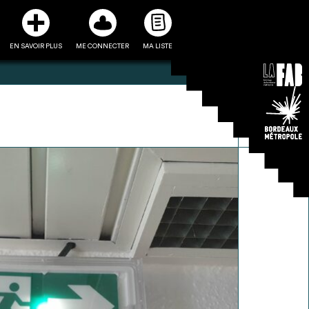
EN SAVOIR PLUS
ME CONNECTER
MA LISTE
3
5
ste et ses fiches
Être recontacté afin d’obtenir
l’utiliser comme
plus de renseignements sur les
e à la conception
modalités et stratégies de
projet
récupérations envisageables