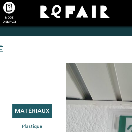
MODE
CTUALITÉS
FAQ
POUR ALLER PLUS LOIN
D'EMPLOI
É
2
4
onnnecté,
Ajouter les matériaux
Exporter sa li
les dossiers
intéressants à "
ma liste
"
produits pour 
 de chaque
Transmettre sa liste de
un outil d’aid
ment
manifestation d'intérêt pour
de 
MATÉRIAUX
les matériaux sélectionnés
Plastique