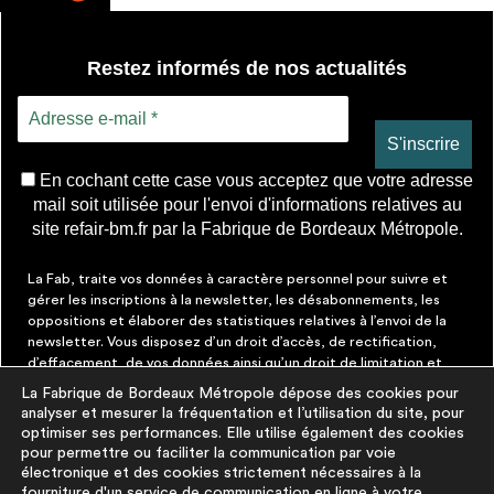
Restez informés de nos actualités
En cochant cette case vous acceptez que votre adresse
mail soit utilisée pour l'envoi d'informations relatives au
site refair-bm.fr par la Fabrique de Bordeaux Métropole.
La Fab, traite vos données à caractère personnel pour suivre et
gérer les inscriptions à la newsletter, les désabonnements, les
oppositions et élaborer des statistiques relatives à l’envoi de la
newsletter. Vous disposez d’un droit d’accès, de rectification,
d’effacement, de vos données ainsi qu’un droit de limitation et
d’opposition aux traitements les concernant. Vous pouvez à tout
La Fabrique de Bordeaux Métropole dépose des cookies pour
moment faire cesser ces communications en cliquant sur le lien de
analyser et mesurer la fréquentation et l’utilisation du site, pour
désinscription figurant dans chaque message. Vous pouvez
optimiser ses performances. Elle utilise également des cookies
exercer ces droits par courrier électronique à contact@lafab-
pour permettre ou faciliter la communication par voie
bm.fr. Pour en savoir plus sur le traitement de vos données,
électronique et des cookies strictement nécessaires à la
cliquez
ici
fourniture d'un service de communication en ligne à votre