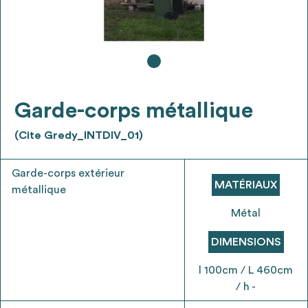
Ajouter les matériaux intéressants à "
ma
liste
"
4
Transmettre sa liste de manifestation
d'intérêt pour les matériaux
sélectionnés
Garde-corps métallique
(Cite Gredy_INTDIV_01)
Exporter sa liste et ses fiches produits
3
pour l’utiliser comme un outil d’aide à la
Garde-corps extérieur
MATÉRIAUX
conception de projet
métallique
Métal
DIMENSIONS
Être recontacté afin d’obtenir plus de
l 100cm / L 460cm
5
renseignements sur les modalités et
/ h -
stratégies de récupérations