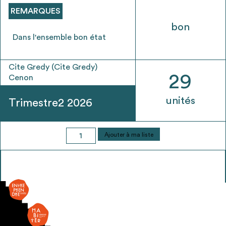
envisageables
REMARQUES
bon
* Attention, l’ajout des matériaux à sa liste et son envoi ne
Dans l'ensemble bon état
vaut aucunement réservation.
voir
FAQ
Cite Gredy (Cite Gredy)
29
Cenon
unités
Trimestre2 2026
quantité
Ajouter à ma liste
de
Garde-
corps
métallique