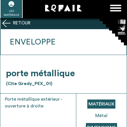
Passer
FAQ
Rechercher :
au
LES
POUR ALLER PLUS LOIN
EN SAVOIR PLUS
ME CONNECTER
MA LISTE
MATÉRIAUX
contenu
RETOUR
Refair mode d'emploi
ENVELOPPE
1
Se connecter / Se créer un compte
porte métallique
(Cite Gredy_PEX_01)
2
Une fois connnecté, Télécharger les
Porte métallique extérieur -
dossiers Ressources de chaque bâtiment
MATÉRIAUX
ouverture à droite
Métal