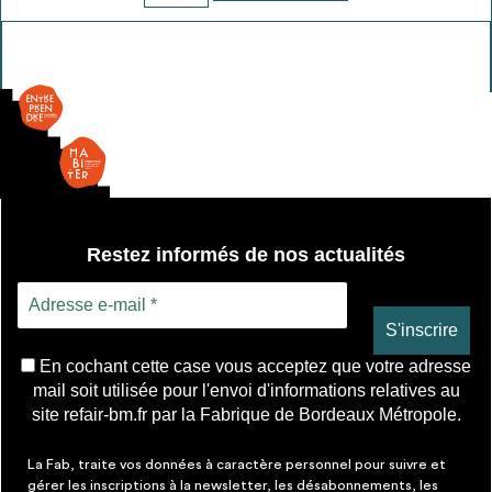
envisageables
de
porte
métallique
* Attention, l’ajout des matériaux à sa liste et son envoi ne
vaut aucunement réservation.
voir
FAQ
Restez informés de nos actualités
En cochant cette case vous acceptez que votre adresse
mail soit utilisée pour l'envoi d'informations relatives au
site refair-bm.fr par la Fabrique de Bordeaux Métropole.
La Fab, traite vos données à caractère personnel pour suivre et
gérer les inscriptions à la newsletter, les désabonnements, les