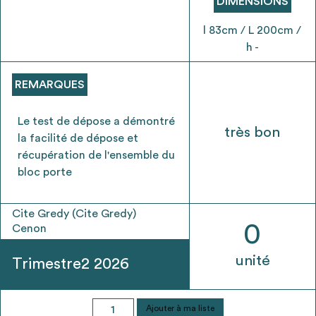
DIMENSIONS
Ajouter les matériaux intéressants à "
ma
liste
"
l 83cm / L 200cm /
4
Transmettre sa liste de manifestation
h -
d'intérêt pour les matériaux
sélectionnés
REMARQUES
Le test de dépose a démontré
très bon
la facilité de dépose et
récupération de l'ensemble du
Exporter sa liste et ses fiches produits
3
bloc porte
pour l’utiliser comme un outil d’aide à la
conception de projet
Cite Gredy (Cite Gredy)
0
Cenon
unité
Trimestre2 2026
Être recontacté afin d’obtenir plus de
5
renseignements sur les modalités et
stratégies de récupérations
quantité
Ajouter à ma liste