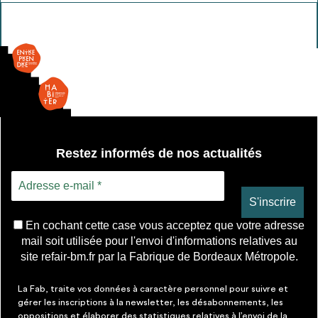
Lavabo
Salle
de
bain
Restez informés de nos actualités
En cochant cette case vous acceptez que votre adresse
mail soit utilisée pour l'envoi d'informations relatives au
site refair-bm.fr par la Fabrique de Bordeaux Métropole.
La Fab, traite vos données à caractère personnel pour suivre et
gérer les inscriptions à la newsletter, les désabonnements, les
oppositions et élaborer des statistiques relatives à l’envoi de la