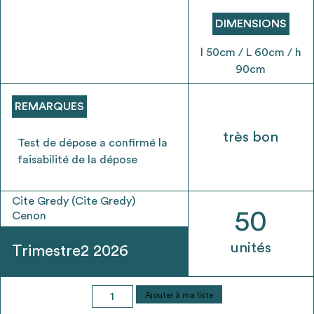
envisageables
DIMENSIONS
* Attention, l’ajout des matériaux à sa liste et son envoi ne
l 50cm / L 60cm / h
vaut aucunement réservation.
90cm
voir
FAQ
REMARQUES
très bon
Test de dépose a confirmé la
faisabilité de la dépose
Cite Gredy (Cite Gredy)
50
Cenon
unités
Trimestre2 2026
quantité
Ajouter à ma liste
de