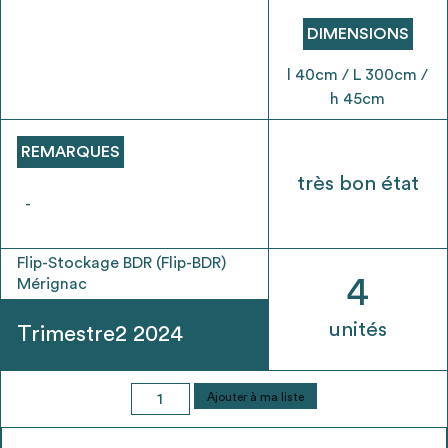
envisageables
DIMENSIONS
* Attention, l’ajout des matériaux à sa liste et son envoi ne
l 40cm / L 300cm /
vaut aucunement réservation.
h 45cm
voir
FAQ
REMARQUES
très bon état
-
Flip-Stockage BDR (Flip-BDR)
4
Mérignac
unités
Trimestre2 2024
quantité
Ajouter à ma liste
de
Banc