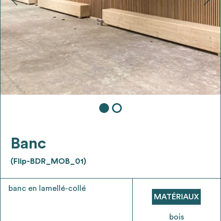
Ajouter les matériaux intéressants à "
ma
liste
"
4
Transmettre sa liste de manifestation
d'intérêt pour les matériaux
sélectionnés
Exporter sa liste et ses fiches produits
3
pour l’utiliser comme un outil d’aide à la
conception de projet
Banc
(Flip-BDR_MOB_01)
banc en lamellé-collé
Être recontacté afin d’obtenir plus de
MATÉRIAUX
5
renseignements sur les modalités et
stratégies de récupérations
bois