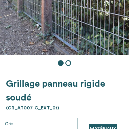
Ajouter les matériaux intéressants à "
ma
liste
"
4
Transmettre sa liste de manifestation
d'intérêt pour les matériaux
sélectionnés
Exporter sa liste et ses fiches produits
3
pour l’utiliser comme un outil d’aide à la
conception de projet
Grillage panneau rigide
soudé
(GR_AT007-C_EXT_01)
Être recontacté afin d’obtenir plus de
5
renseignements sur les modalités et
Gris
stratégies de récupérations
MATÉRIAUX