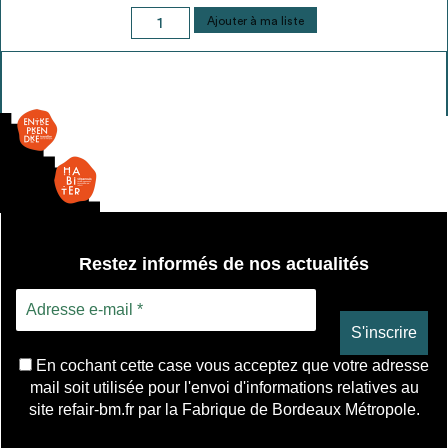
quantité
Ajouter à ma liste
de
Grillage
panneau
rigide
soudé
Restez informés de nos actualités
En cochant cette case vous acceptez que votre adresse
mail soit utilisée pour l'envoi d'informations relatives au
site refair-bm.fr par la Fabrique de Bordeaux Métropole.