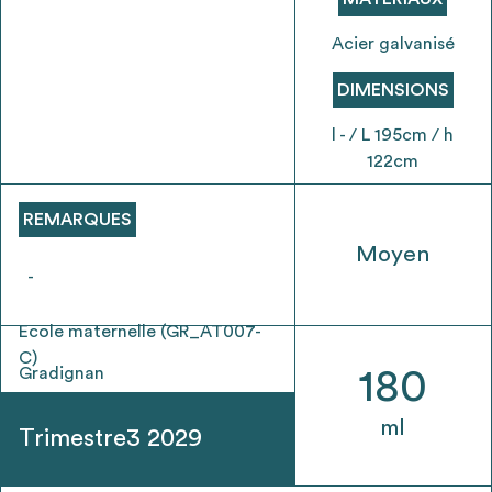
envisageables
Acier galvanisé
* Attention, l’ajout des matériaux à sa liste et son envoi ne
DIMENSIONS
vaut aucunement réservation.
voir
FAQ
l - / L 195cm / h
122cm
REMARQUES
Moyen
-
Ecole maternelle (GR_AT007-
C)
Gradignan
180
ml
Trimestre3 2029