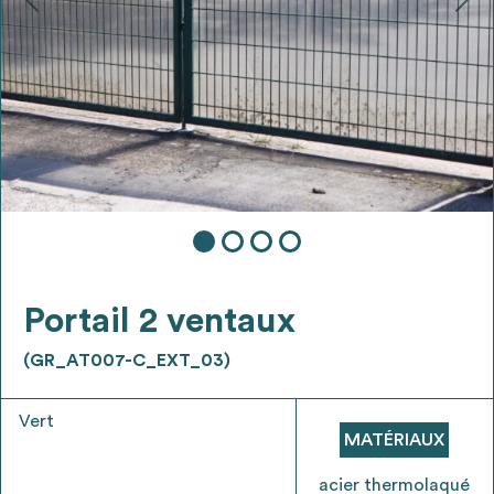
Ajouter les matériaux intéressants à "
ma
liste
"
4
Transmettre sa liste de manifestation
d'intérêt pour les matériaux
sélectionnés
Exporter sa liste et ses fiches produits
3
pour l’utiliser comme un outil d’aide à la
conception de projet
Portail 2 ventaux
(GR_AT007-C_EXT_03)
Vert
Être recontacté afin d’obtenir plus de
MATÉRIAUX
5
renseignements sur les modalités et
stratégies de récupérations
acier thermolaqué