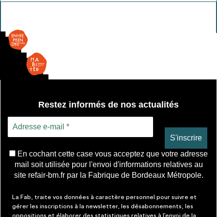
Portail
2
ventaux
Restez informés de nos actualités
En cochant cette case vous acceptez que votre adresse
mail soit utilisée pour l'envoi d'informations relatives au
site refair-bm.fr par la Fabrique de Bordeaux Métropole.
La Fab, traite vos données à caractère personnel pour suivre et
gérer les inscriptions à la newsletter, les désabonnements, les
oppositions et élaborer des statistiques relatives à l’envoi de la