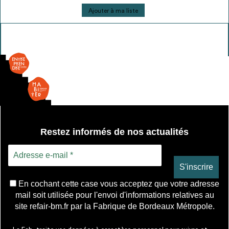
quantité
Ajouter à ma liste
de
Ouv.
Française
-
double
vitrage
Restez informés de nos actualités
En cochant cette case vous acceptez que votre adresse
mail soit utilisée pour l'envoi d'informations relatives au
site refair-bm.fr par la Fabrique de Bordeaux Métropole.