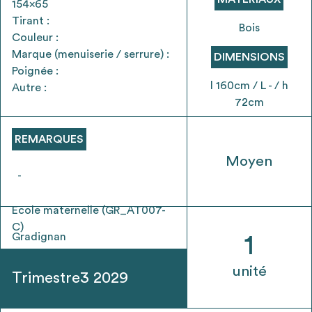
154x65
envisageables
Tirant :
Bois
Couleur :
* Attention, l’ajout des matériaux à sa liste et son envoi ne
Marque (menuiserie / serrure) :
DIMENSIONS
vaut aucunement réservation.
Poignée :
voir
FAQ
l 160cm / L - / h
Autre :
72cm
REMARQUES
Moyen
-
Ecole maternelle (GR_AT007-
C)
Gradignan
1
unité
Trimestre3 2029