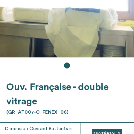
Ajouter les matériaux intéressants à "
ma
liste
"
4
Transmettre sa liste de manifestation
d'intérêt pour les matériaux
sélectionnés
Exporter sa liste et ses fiches produits
3
pour l’utiliser comme un outil d’aide à la
conception de projet
Ouv. Française - double
vitrage
(GR_AT007-C_FENEX_06)
Être recontacté afin d’obtenir plus de
5
renseignements sur les modalités et
Dimension Ouvrant Battants =
stratégies de récupérations
MATÉRIAUX