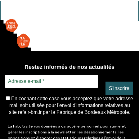
Fenêtre
SV-
Fixes
Restez informés de nos actualités
En cochant cette case vous acceptez que votre adresse
mail soit utilisée pour l'envoi d'informations relatives au
site refair-bm.fr par la Fabrique de Bordeaux Métropole.
La Fab, traite vos données à caractère personnel pour suivre et
gérer les inscriptions à la newsletter, les désabonnements, les
oppositions et élaborer des statistiques relatives à l’envoi de la