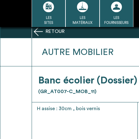
Passer
au
contenu
LES
LES
LES
LA BASE
LA DÉMARCHE
A
SITES
MATÉRIAUX
FOURNISSEURS
DU RÉEMPLOI
RETOUR
Refair mode d'emploi
AUTRE MOBILIER
1
Banc écolier (Dossier)
Une fois c
Se connecter / Se créer un
(GR_AT007-C_MOB_11)
Télécharger 
compte
Ressources
H assise : 30cm , bois vernis
bâti