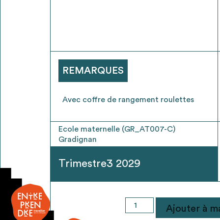
* Attention, l’ajout des matériaux à sa liste e
voir
FAQ
REMARQUES
Avec coffre de rangement roulettes
Ecole maternelle (GR_AT007-C)
Gradignan
Trimestre3 2029
quantité
Ajouter à ma
de