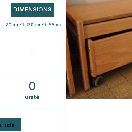
t son envoi ne vaut aucunement réservation.
DIMENSIONS
l 30cm / L 120cm / h 65cm
-
0
unité
 liste