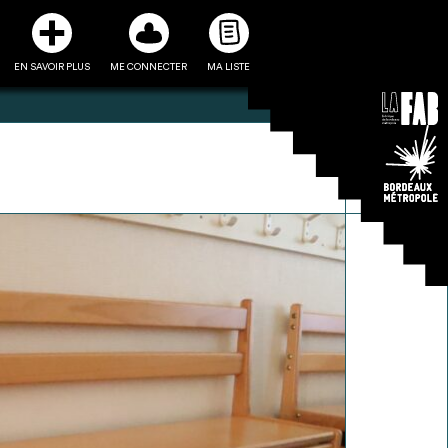
EN SAVOIR PLUS
ME CONNECTER
MA LISTE
3
5
ste et ses fiches
Être recontacté afin d’obtenir
l’utiliser comme
plus de renseignements sur les
e à la conception
modalités et stratégies de
projet
récupérations envisageables