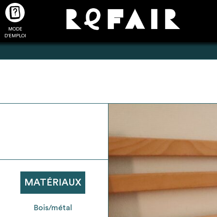
MODE
CTUALITÉS
FAQ
POUR ALLER PLUS LOIN
D'EMPLOI
2
4
onnnecté,
Ajouter les matériaux
Exporter sa li
les dossiers
intéressants à "
ma liste
"
produits pour 
 de chaque
Transmettre sa liste de
un outil d’aid
ment
manifestation d'intérêt pour
de 
MATÉRIAUX
les matériaux sélectionnés
Bois/métal