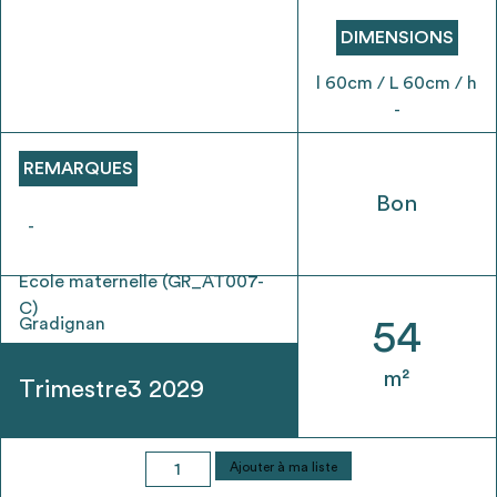
envisageables
DIMENSIONS
* Attention, l’ajout des matériaux à sa liste et son envoi ne
l 60cm / L 60cm / h
vaut aucunement réservation.
-
voir
FAQ
REMARQUES
Bon
-
Ecole maternelle (GR_AT007-
C)
Gradignan
54
m²
Trimestre3 2029
quantité
Ajouter à ma liste
de