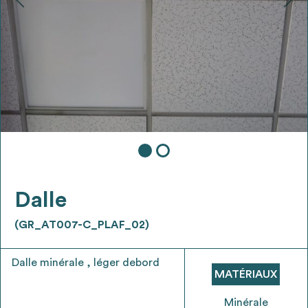
Ajouter les matériaux intéressants à "
ma
liste
"
4
Transmettre sa liste de manifestation
d'intérêt pour les matériaux
sélectionnés
Exporter sa liste et ses fiches produits
3
pour l’utiliser comme un outil d’aide à la
conception de projet
Dalle
(GR_AT007-C_PLAF_02)
Dalle minérale , léger debord
Être recontacté afin d’obtenir plus de
MATÉRIAUX
5
renseignements sur les modalités et
stratégies de récupérations
Minérale