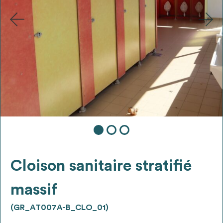
Ajouter les matériaux intéressants à "
ma
liste
"
4
Transmettre sa liste de manifestation
d'intérêt pour les matériaux
sélectionnés
Exporter sa liste et ses fiches produits
3
pour l’utiliser comme un outil d’aide à la
conception de projet
Cloison sanitaire stratifié
massif
Être recontacté afin d’obtenir plus de
5
renseignements sur les modalités et
(GR_AT007A-B_CLO_01)
stratégies de récupérations