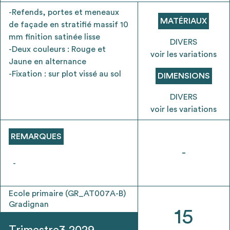
envisageables
-Refends, portes et meneaux
MATÉRIAUX
de façade en stratifié massif 10
mm finition satinée lisse
* Attention, l’ajout des matériaux à sa liste et son envoi ne
DIVERS
-Deux couleurs : Rouge et
vaut aucunement réservation.
voir les variations
Jaune en alternance
voir
FAQ
-Fixation : sur plot vissé au sol
DIMENSIONS
DIVERS
voir les variations
REMARQUES
-
-
Ecole primaire (GR_AT007A-B)
Gradignan
15
Trimestre3 2029