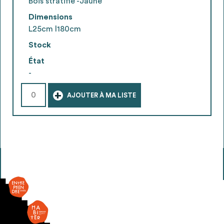
Bois stratifié -Jaune
Dimensions
L25cm l180cm
Stock
État
-
+
AJOUTER À MA LISTE