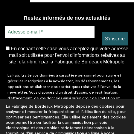
Restez informés de nos actualités
En cochant cette case vous acceptez que votre adresse
mail soit utilisée pour l'envoi d'informations relatives au
site refair-bm.fr par la Fabrique de Bordeaux Métropole.
La Fab, traite vos données à caractère personnel pour suivre et
gérer les inscriptions à la newsletter, les désabonnements, les
oppositions et élaborer des statistiques relatives à l’envoi de la
newsletter. Vous disposez d’un droit d’accès, de rectification,
d’effacement, de vos données ainsi qu’un droit de limitation et
d’opposition aux traitements les concernant. Vous pouvez à tout
La Fabrique de Bordeaux Métropole dépose des cookies pour
moment faire cesser ces communications en cliquant sur le lien de
analyser et mesurer la fréquentation et l’utilisation du site, pour
désinscription figurant dans chaque message. Vous pouvez
optimiser ses performances. Elle utilise également des cookies
exercer ces droits par courrier électronique à contact@lafab-
pour permettre ou faciliter la communication par voie
bm.fr. Pour en savoir plus sur le traitement de vos données,
électronique et des cookies strictement nécessaires à la
cliquez
ici
fourniture d'un service de communication en ligne à votre