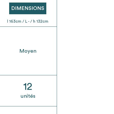
t son envoi ne vaut aucunement réservation.
DIMENSIONS
l 163cm / L - / h 132cm
Moyen
12
unités