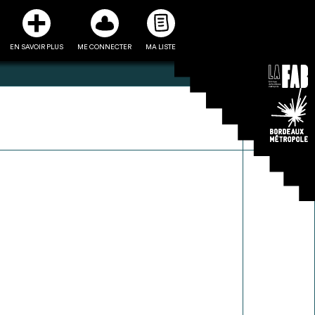
EN SAVOIR PLUS
ME CONNECTER
MA LISTE
3
5
ste et ses fiches
Être recontacté afin d’obtenir
l’utiliser comme
plus de renseignements sur les
e à la conception
modalités et stratégies de
projet
récupérations envisageables