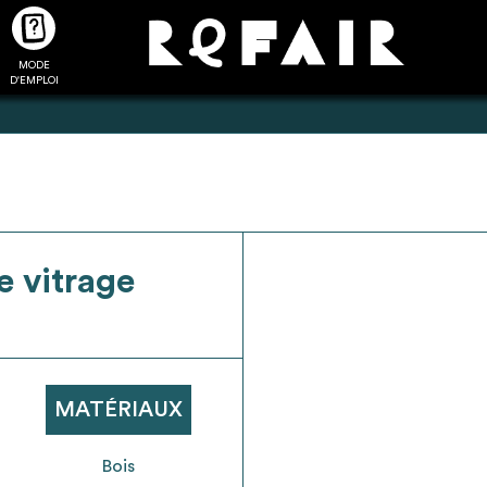
MODE
CTUALITÉS
FAQ
POUR ALLER PLUS LOIN
D'EMPLOI
2
4
e vitrage
onnnecté,
Ajouter les matériaux
Exporter sa li
les dossiers
intéressants à "
ma liste
"
produits pour 
 de chaque
Transmettre sa liste de
un outil d’aid
ment
manifestation d'intérêt pour
de 
MATÉRIAUX
les matériaux sélectionnés
Bois