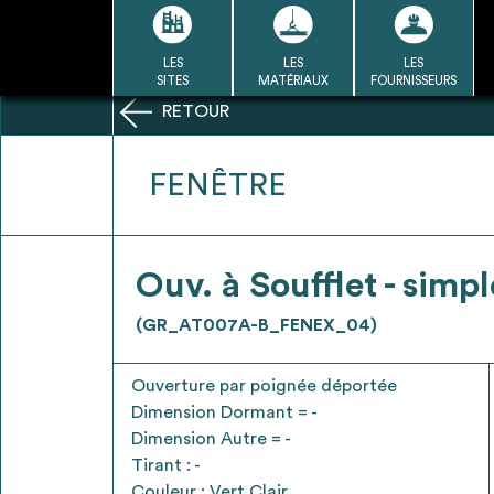
Passer
au
contenu
LES
LES
LES
LA BASE
LA DÉMARCHE
A
SITES
MATÉRIAUX
FOURNISSEURS
DU RÉEMPLOI
RETOUR
Refair mode d'emploi
FENÊTRE
1
Ouv. à Soufflet - simpl
Une fois c
Se connecter / Se créer un
(GR_AT007A-B_FENEX_04)
Télécharger 
compte
Ressources
Ouverture par poignée déportée
bâti
Dimension Dormant = -
Dimension Autre = -
Tirant : -
Couleur : Vert Clair