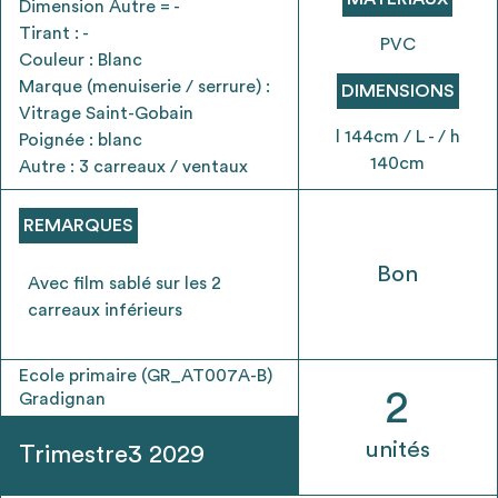
Dimension Autre = -
envisageables
Tirant : -
PVC
Couleur : Blanc
* Attention, l’ajout des matériaux à sa liste et son envoi ne
Marque (menuiserie / serrure) :
DIMENSIONS
vaut aucunement réservation.
Vitrage Saint-Gobain
voir
FAQ
l 144cm / L - / h
Poignée : blanc
140cm
Autre : 3 carreaux / ventaux
REMARQUES
Bon
Avec film sablé sur les 2
carreaux inférieurs
Ecole primaire (GR_AT007A-B)
2
Gradignan
unités
Trimestre3 2029