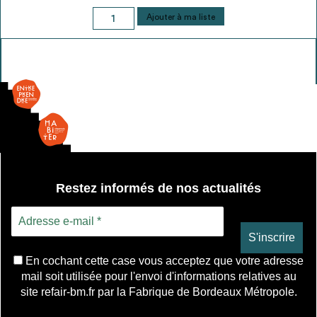
quantité
Ajouter à ma liste
de
Ouv.
Française
-
double
vitrage
Restez informés de nos actualités
En cochant cette case vous acceptez que votre adresse
mail soit utilisée pour l'envoi d'informations relatives au
site refair-bm.fr par la Fabrique de Bordeaux Métropole.