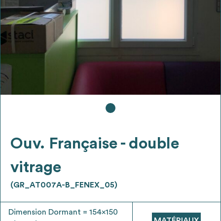
Ajouter les matériaux intéressants à "
ma
liste
"
4
Transmettre sa liste de manifestation
d'intérêt pour les matériaux
sélectionnés
Exporter sa liste et ses fiches produits
3
pour l’utiliser comme un outil d’aide à la
conception de projet
Ouv. Française - double
vitrage
(GR_AT007A-B_FENEX_05)
Être recontacté afin d’obtenir plus de
5
renseignements sur les modalités et
Dimension Dormant = 154x150
stratégies de récupérations
MATÉRIAUX