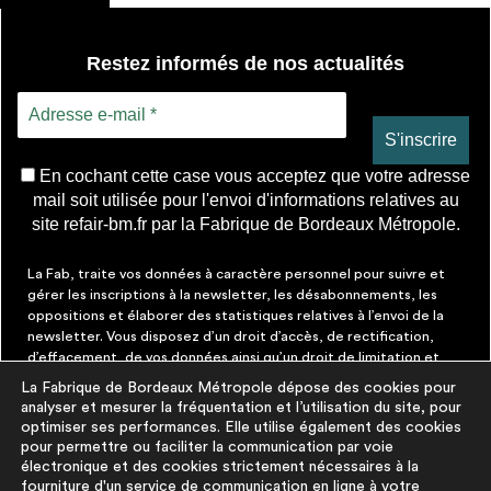
Restez informés de nos actualités
En cochant cette case vous acceptez que votre adresse
mail soit utilisée pour l'envoi d'informations relatives au
site refair-bm.fr par la Fabrique de Bordeaux Métropole.
La Fab, traite vos données à caractère personnel pour suivre et
gérer les inscriptions à la newsletter, les désabonnements, les
oppositions et élaborer des statistiques relatives à l’envoi de la
newsletter. Vous disposez d’un droit d’accès, de rectification,
d’effacement, de vos données ainsi qu’un droit de limitation et
d’opposition aux traitements les concernant. Vous pouvez à tout
La Fabrique de Bordeaux Métropole dépose des cookies pour
moment faire cesser ces communications en cliquant sur le lien de
analyser et mesurer la fréquentation et l’utilisation du site, pour
désinscription figurant dans chaque message. Vous pouvez
optimiser ses performances. Elle utilise également des cookies
exercer ces droits par courrier électronique à contact@lafab-
pour permettre ou faciliter la communication par voie
bm.fr. Pour en savoir plus sur le traitement de vos données,
électronique et des cookies strictement nécessaires à la
cliquez
ici
fourniture d'un service de communication en ligne à votre