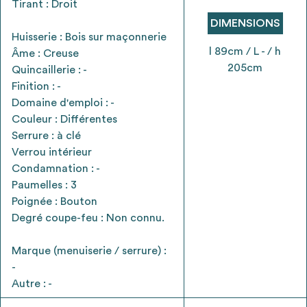
Tirant : Droit
envisageables
DIMENSIONS
Huisserie : Bois sur maçonnerie
* Attention, l’ajout des matériaux à sa liste et son envoi ne
l 89cm / L - / h
Âme : Creuse
vaut aucunement réservation.
205cm
Quincaillerie : -
voir
FAQ
Finition : -
Domaine d'emploi : -
Couleur : Différentes
Serrure : à clé
Verrou intérieur
Condamnation : -
Paumelles : 3
Poignée : Bouton
Degré coupe-feu : Non connu.
Marque (menuiserie / serrure) :
-
Autre : -