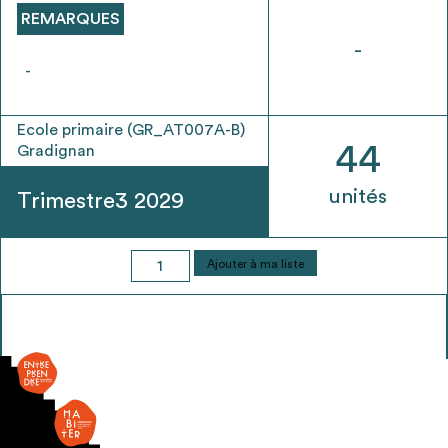
REMARQUES
-
-
Ecole primaire (GR_AT007A-B)
44
Gradignan
unités
Trimestre3 2029
quantité
Ajouter à ma liste
de
Porte
légère