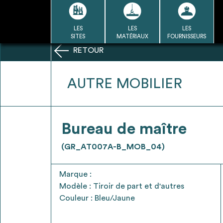
Passer
au
contenu
LES
LES
LES
LA BASE
LA DÉMARCHE
A
SITES
MATÉRIAUX
FOURNISSEURS
DU RÉEMPLOI
RETOUR
Refair mode d'emploi
AUTRE MOBILIER
1
Bureau de maître
Une fois c
Se connecter / Se créer un
(GR_AT007A-B_MOB_04)
Télécharger 
compte
Ressources
Marque :
bâti
Modèle : Tiroir de part et d'autres
Couleur : Bleu/Jaune