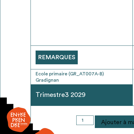
* Attention, l’ajout des matériaux à sa liste e
voir
FAQ
REMARQUES
Ecole primaire (GR_AT007A-B)
Gradignan
Trimestre3 2029
quantité
Ajouter à ma
de
Bureau