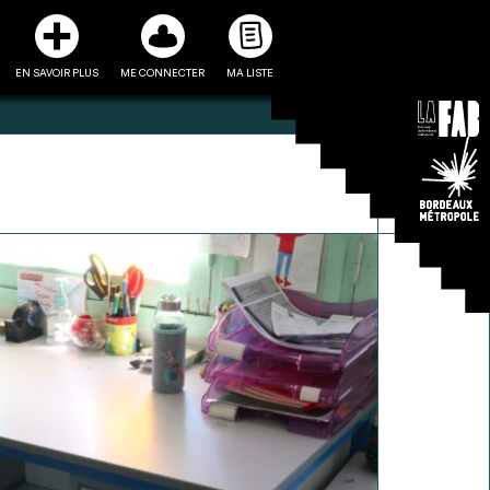
EN SAVOIR PLUS
ME CONNECTER
MA LISTE
3
5
ste et ses fiches
Être recontacté afin d’obtenir
l’utiliser comme
plus de renseignements sur les
e à la conception
modalités et stratégies de
projet
récupérations envisageables