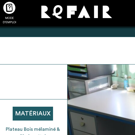
MODE
CTUALITÉS
FAQ
POUR ALLER PLUS LOIN
D'EMPLOI
2
4
onnnecté,
Ajouter les matériaux
Exporter sa li
les dossiers
intéressants à "
ma liste
"
produits pour 
 de chaque
Transmettre sa liste de
un outil d’aid
ment
manifestation d'intérêt pour
de 
MATÉRIAUX
les matériaux sélectionnés
Plateau Bois mélaminé &