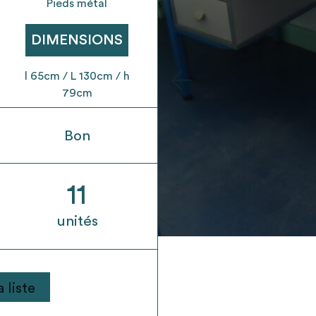
t son envoi ne vaut aucunement réservation.
Pieds métal
DIMENSIONS
l 65cm / L 130cm / h
79cm
Bon
11
unités
 liste