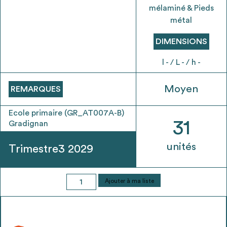
envisageables
mélaminé & Pieds
métal
* Attention, l’ajout des matériaux à sa liste et son envoi ne
DIMENSIONS
vaut aucunement réservation.
voir
FAQ
l - / L - / h -
Moyen
REMARQUES
Ecole primaire (GR_AT007A-B)
31
Gradignan
unités
Trimestre3 2029
quantité
Ajouter à ma liste
de
Table
-