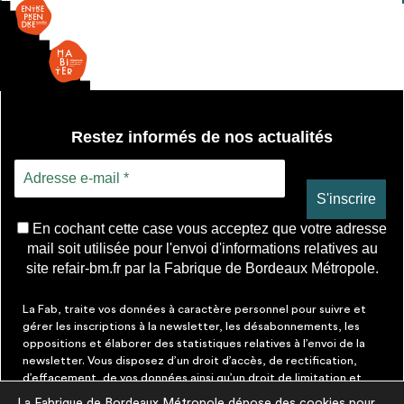
divers
Restez informés de nos actualités
En cochant cette case vous acceptez que votre adresse
mail soit utilisée pour l'envoi d'informations relatives au
site refair-bm.fr par la Fabrique de Bordeaux Métropole.
La Fab, traite vos données à caractère personnel pour suivre et
gérer les inscriptions à la newsletter, les désabonnements, les
oppositions et élaborer des statistiques relatives à l’envoi de la
newsletter. Vous disposez d’un droit d’accès, de rectification,
d’effacement, de vos données ainsi qu’un droit de limitation et
d’opposition aux traitements les concernant. Vous pouvez à tout
La Fabrique de Bordeaux Métropole dépose des cookies pour