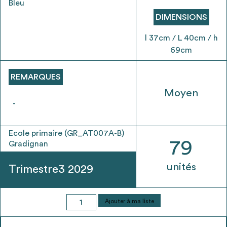
Bleu
envisageables
DIMENSIONS
* Attention, l’ajout des matériaux à sa liste et son envoi ne
l 37cm / L 40cm / h
vaut aucunement réservation.
69cm
voir
FAQ
REMARQUES
Moyen
-
Ecole primaire (GR_AT007A-B)
79
Gradignan
unités
Trimestre3 2029
quantité
Ajouter à ma liste
de
Chaise