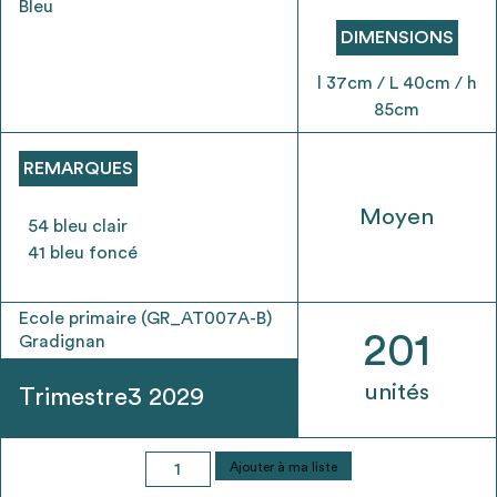
Bleu
envisageables
DIMENSIONS
* Attention, l’ajout des matériaux à sa liste et son envoi ne
l 37cm / L 40cm / h
vaut aucunement réservation.
85cm
voir
FAQ
REMARQUES
Moyen
54 bleu clair
41 bleu foncé
Ecole primaire (GR_AT007A-B)
201
Gradignan
unités
Trimestre3 2029
quantité
Ajouter à ma liste
de