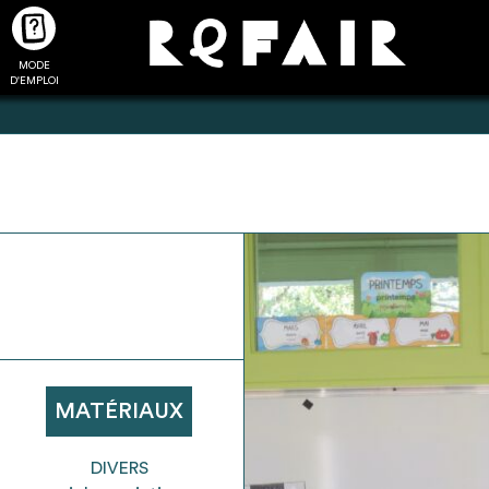
MODE
CTUALITÉS
FAQ
POUR ALLER PLUS LOIN
D'EMPLOI
2
4
onnnecté,
Ajouter les matériaux
Exporter sa li
les dossiers
intéressants à "
ma liste
"
produits pour 
 de chaque
Transmettre sa liste de
un outil d’aid
ment
manifestation d'intérêt pour
de 
MATÉRIAUX
les matériaux sélectionnés
DIVERS