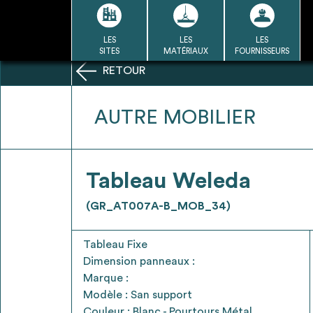
Passer
au
contenu
LES
LES
LES
LA BASE
LA DÉMARCHE
A
SITES
MATÉRIAUX
FOURNISSEURS
DU RÉEMPLOI
RETOUR
Refair mode d'emploi
AUTRE MOBILIER
1
Tableau Weleda
Une fois c
Se connecter / Se créer un
(GR_AT007A-B_MOB_34)
Télécharger 
compte
Ressources
Tableau Fixe
bâti
Dimension panneaux :
Marque :
Modèle : San support
Couleur : Blanc - Pourtours Métal