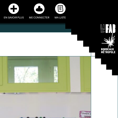
EN SAVOIR PLUS
ME CONNECTER
MA LISTE
3
5
ste et ses fiches
Être recontacté afin d’obtenir
l’utiliser comme
plus de renseignements sur les
e à la conception
modalités et stratégies de
projet
récupérations envisageables