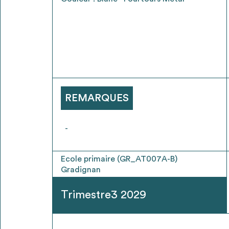
* Attention, l’ajout des matériaux à sa liste e
voir
FAQ
REMARQUES
-
Ecole primaire (GR_AT007A-B)
Gradignan
Trimestre3 2029