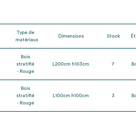
Type de
Dimensions
Stock
Ét
matériaux
Bois
stratifié
L200cm h103cm
7
B
- Rouge
Bois
stratifié
L100cm h100cm
3
B
- Rouge