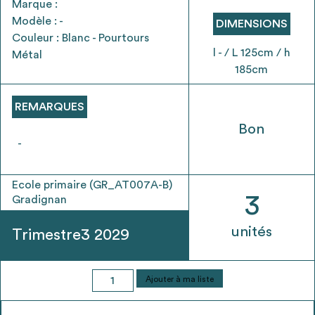
Marque :
envisageables
Modèle : -
DIMENSIONS
Couleur : Blanc - Pourtours
* Attention, l’ajout des matériaux à sa liste et son envoi ne
l - / L 125cm / h
Métal
vaut aucunement réservation.
185cm
voir
FAQ
REMARQUES
Bon
-
Ecole primaire (GR_AT007A-B)
3
Gradignan
unités
Trimestre3 2029
quantité
Ajouter à ma liste
de
Tableau