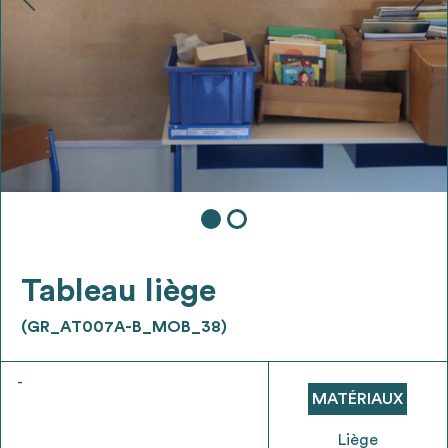
Ajouter les matériaux intéressants à "
ma
liste
"
4
Transmettre sa liste de manifestation
d'intérêt pour les matériaux
sélectionnés
Exporter sa liste et ses fiches produits
3
pour l’utiliser comme un outil d’aide à la
conception de projet
Tableau liège
(GR_AT007A-B_MOB_38)
-
Être recontacté afin d’obtenir plus de
MATÉRIAUX
5
renseignements sur les modalités et
stratégies de récupérations
Liège