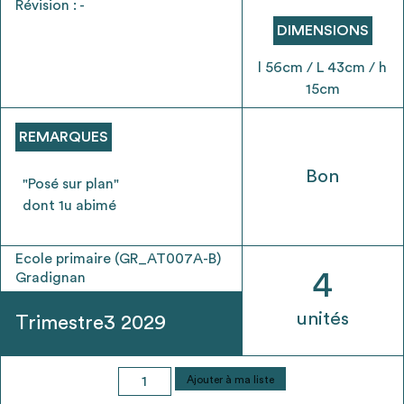
Révision : -
envisageables
DIMENSIONS
* Attention, l’ajout des matériaux à sa liste et son envoi ne
l 56cm / L 43cm / h
vaut aucunement réservation.
15cm
voir
FAQ
REMARQUES
Bon
"Posé sur plan"
dont 1u abimé
Ecole primaire (GR_AT007A-B)
4
Gradignan
unités
Trimestre3 2029
quantité
Ajouter à ma liste
de