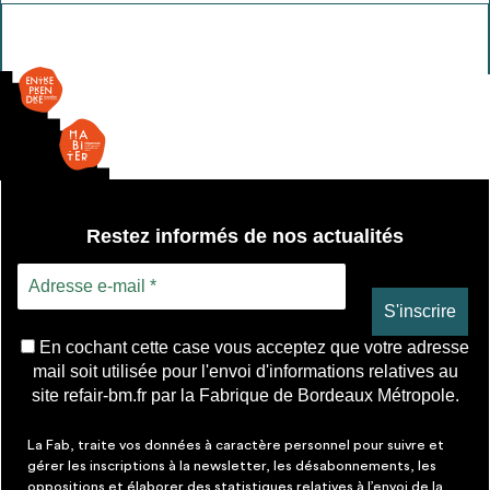
Lavabo
suspendu
Restez informés de nos actualités
En cochant cette case vous acceptez que votre adresse
mail soit utilisée pour l'envoi d'informations relatives au
site refair-bm.fr par la Fabrique de Bordeaux Métropole.
La Fab, traite vos données à caractère personnel pour suivre et
gérer les inscriptions à la newsletter, les désabonnements, les
oppositions et élaborer des statistiques relatives à l’envoi de la