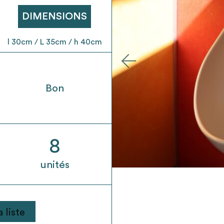
t son envoi ne vaut aucunement réservation.
DIMENSIONS
l 30cm / L 35cm / h 40cm
Bon
8
unités
 liste