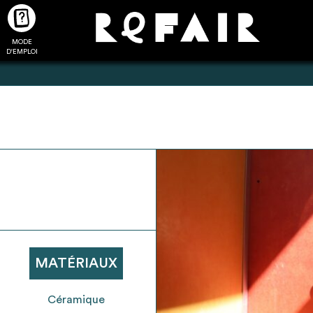
MODE
CTUALITÉS
FAQ
POUR ALLER PLUS LOIN
D'EMPLOI
2
4
onnnecté,
Ajouter les matériaux
Exporter sa li
les dossiers
intéressants à "
ma liste
"
produits pour 
 de chaque
Transmettre sa liste de
un outil d’aid
ment
manifestation d'intérêt pour
de 
MATÉRIAUX
les matériaux sélectionnés
Céramique