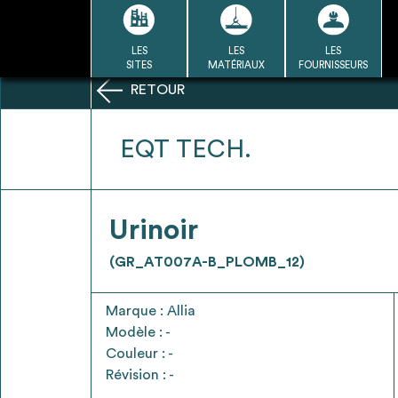
Passer
au
contenu
LES
LES
LES
LA BASE
LA DÉMARCHE
A
SITES
MATÉRIAUX
FOURNISSEURS
DU RÉEMPLOI
RETOUR
Refair mode d'emploi
EQT TECH.
1
Urinoir
Une fois c
Se connecter / Se créer un
(GR_AT007A-B_PLOMB_12)
Télécharger 
compte
Ressources
Marque : Allia
bâti
Modèle : -
Couleur : -
Révision : -