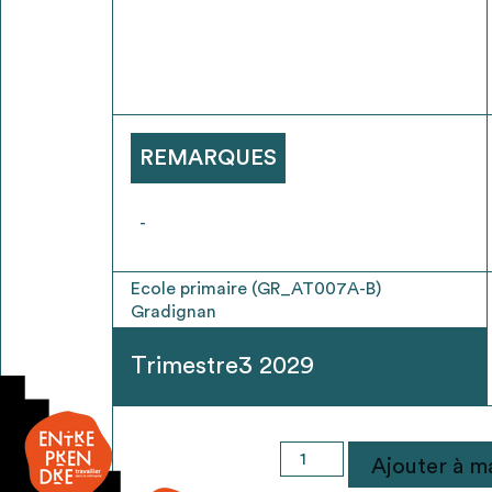
* Attention, l’ajout des matériaux à sa liste e
voir
FAQ
REMARQUES
-
Ecole primaire (GR_AT007A-B)
Gradignan
Trimestre3 2029
quantité
Ajouter à ma
de