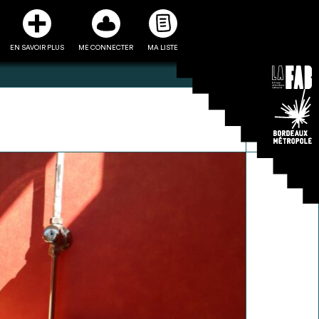
EN SAVOIR PLUS
ME CONNECTER
MA LISTE
3
5
ste et ses fiches
Être recontacté afin d’obtenir
l’utiliser comme
plus de renseignements sur les
e à la conception
modalités et stratégies de
projet
récupérations envisageables