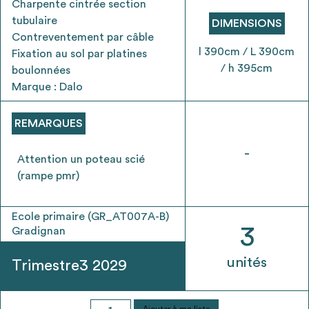
Charpente cintrée section
envisageables
tubulaire
DIMENSIONS
Contreventement par câble
* Attention, l’ajout des matériaux à sa liste et son envoi ne
l 390cm / L 390cm
Fixation au sol par platines
vaut aucunement réservation.
/ h 395cm
boulonnées
voir
FAQ
Marque : Dalo
REMARQUES
-
Attention un poteau scié
(rampe pmr)
Ecole primaire (GR_AT007A-B)
3
Gradignan
unités
Trimestre3 2029
quantité