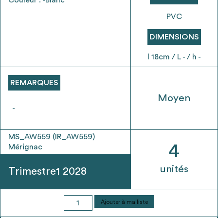
envisageables
PVC
* Attention, l’ajout des matériaux à sa liste et son envoi ne
DIMENSIONS
vaut aucunement réservation.
l 18cm / L - / h -
voir
FAQ
REMARQUES
Moyen
-
MS_AW559 (IR_AW559)
4
Mérignac
unités
Trimestre1 2028
quantité
Ajouter à ma liste
de