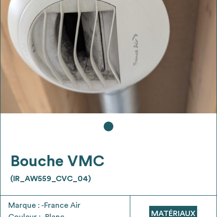
Ajouter les matériaux intéressants à "
ma
liste
"
4
Transmettre sa liste de manifestation
d'intérêt pour les matériaux
sélectionnés
Exporter sa liste et ses fiches produits
3
pour l’utiliser comme un outil d’aide à la
conception de projet
Bouche VMC
(IR_AW559_CVC_04)
Être recontacté afin d’obtenir plus de
5
renseignements sur les modalités et
Marque : -France Air
stratégies de récupérations
MATÉRIAUX
Couleur : -Blanc