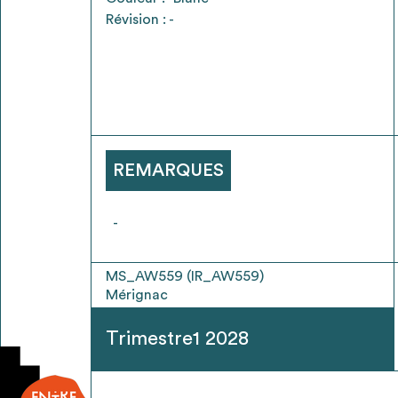
* Attention, l’ajout des matériaux à sa liste e
Révision : -
voir
FAQ
REMARQUES
-
MS_AW559 (IR_AW559)
Mérignac
Trimestre1 2028