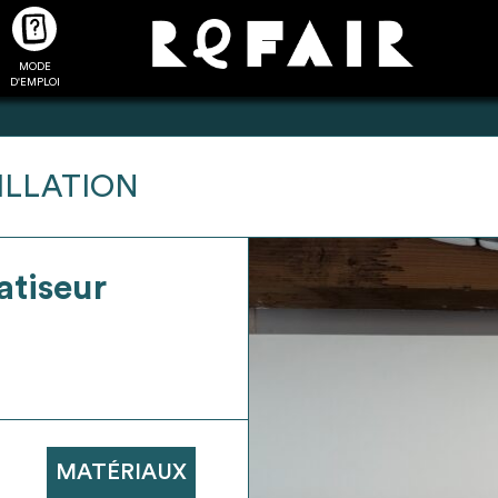
MODE
CTUALITÉS
FAQ
POUR ALLER PLUS LOIN
D'EMPLOI
ILLATION
2
4
atiseur
onnnecté,
Ajouter les matériaux
Exporter sa li
les dossiers
intéressants à "
ma liste
"
produits pour 
 de chaque
Transmettre sa liste de
un outil d’aid
ment
manifestation d'intérêt pour
de 
les matériaux sélectionnés
MATÉRIAUX