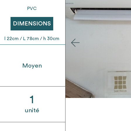
t son envoi ne vaut aucunement réservation.
PVC
DIMENSIONS
l 22cm / L 78cm / h 30cm
Moyen
1
unité