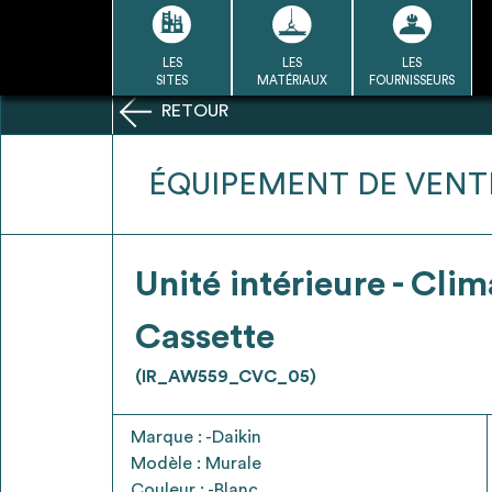
Passer
au
contenu
LES
LES
LES
LA BASE
LA DÉMARCHE
A
SITES
MATÉRIAUX
FOURNISSEURS
DU RÉEMPLOI
RETOUR
Refair mode d'emploi
ÉQUIPEMENT DE VENT
1
Unité intérieure - Clim
Une fois c
Se connecter / Se créer un
Cassette
Télécharger 
compte
Ressources
(IR_AW559_CVC_05)
bâti
Marque : -Daikin
Modèle : Murale
Couleur : -Blanc