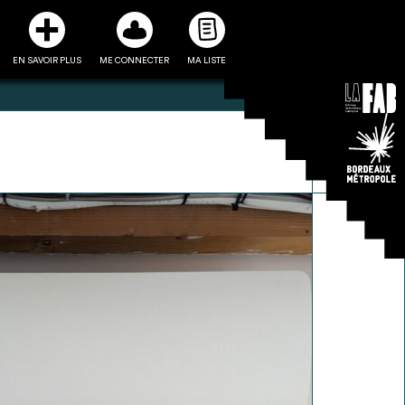
EN SAVOIR PLUS
ME CONNECTER
MA LISTE
3
5
ste et ses fiches
Être recontacté afin d’obtenir
l’utiliser comme
plus de renseignements sur les
e à la conception
modalités et stratégies de
projet
récupérations envisageables