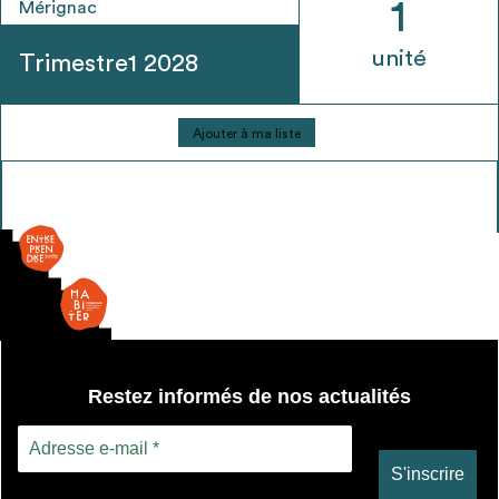
1
Mérignac
unité
Trimestre1 2028
quantité
Ajouter à ma liste
de
Menuiserie
vitrée
Fixe
-
double
vitrage
Restez informés de nos actualités