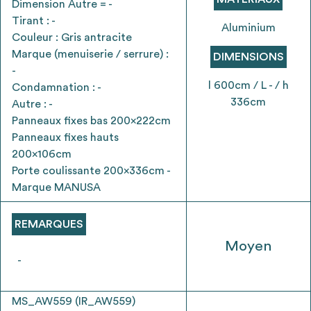
Dimension Autre = -
envisageables
Tirant : -
Aluminium
Couleur : Gris antracite
* Attention, l’ajout des matériaux à sa liste et son envoi ne
Marque (menuiserie / serrure) :
DIMENSIONS
vaut aucunement réservation.
-
voir
FAQ
l 600cm / L - / h
Condamnation : -
336cm
Autre : -
Panneaux fixes bas 200x222cm
Panneaux fixes hauts
200x106cm
Porte coulissante 200x336cm -
Marque MANUSA
REMARQUES
Moyen
-
MS_AW559 (IR_AW559)