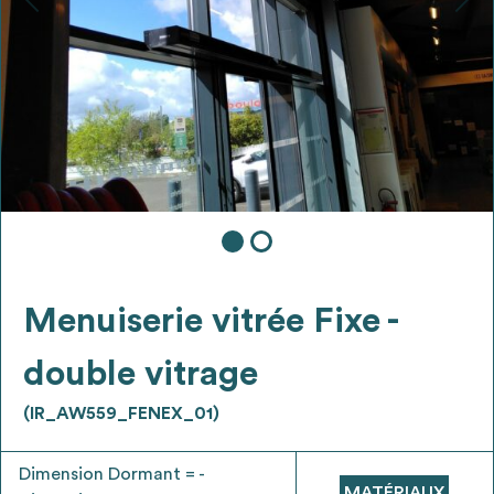
Ajouter les matériaux intéressants à "
ma
liste
"
4
Transmettre sa liste de manifestation
d'intérêt pour les matériaux
sélectionnés
Exporter sa liste et ses fiches produits
3
pour l’utiliser comme un outil d’aide à la
conception de projet
Menuiserie vitrée Fixe -
double vitrage
(IR_AW559_FENEX_01)
Être recontacté afin d’obtenir plus de
5
renseignements sur les modalités et
Dimension Dormant = -
stratégies de récupérations
MATÉRIAUX