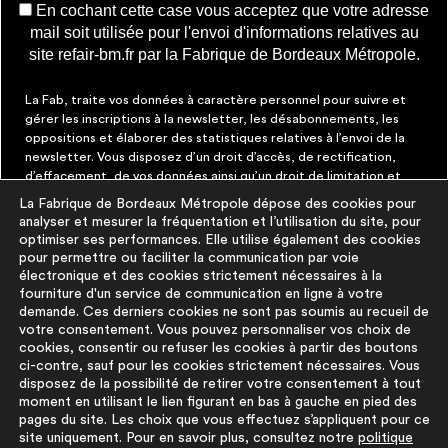
En cochant cette case vous acceptez que votre adresse
mail soit utilisée pour l'envoi d'informations relatives au
site refair-bm.fr par la Fabrique de Bordeaux Métropole.
La Fab, traite vos données à caractère personnel pour suivre et
gérer les inscriptions à la newsletter, les désabonnements, les
oppositions et élaborer des statistiques relatives à l’envoi de la
newsletter. Vous disposez d’un droit d’accès, de rectification,
d’effacement, de vos données ainsi qu’un droit de limitation et
d’opposition aux traitements les concernant. Vous pouvez à tout
La Fabrique de Bordeaux Métropole dépose des cookies pour
moment faire cesser ces communications en cliquant sur le lien de
analyser et mesurer la fréquentation et l’utilisation du site, pour
désinscription figurant dans chaque message. Vous pouvez
optimiser ses performances. Elle utilise également des cookies
exercer ces droits par courrier électronique à contact@lafab-
pour permettre ou faciliter la communication par voie
bm.fr. Pour en savoir plus sur le traitement de vos données,
électronique et des cookies strictement nécessaires à la
cliquez
ici
fourniture d'un service de communication en ligne à votre
demande. Ces derniers cookies ne sont pas soumis au recueil de
votre consentement. Vous pouvez personnaliser vos choix de
À PROPOS
PLUS D'INFORMATIONS
cookies, consentir ou refuser les cookies à partir des boutons
ci-contre, sauf pour les cookies strictement nécessaires. Vous
disposez de la possibilité de retirer votre consentement à tout
La démarche
Mentions légales
moment en utilisant le lien figurant en bas à gauche en pied des
La base du
Politique de
pages du site. Les choix que vous effectuez s’appliquent pour ce
réemploi
protection des
site uniquement. Pour en savoir plus, consultez notre
politique