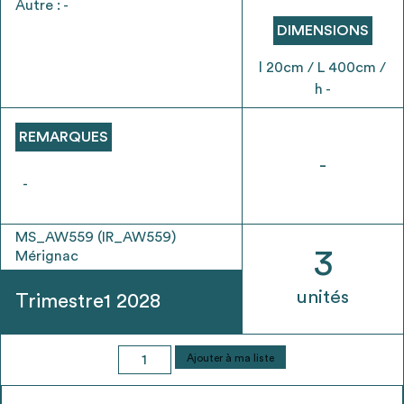
Autre : -
envisageables
DIMENSIONS
* Attention, l’ajout des matériaux à sa liste et son envoi ne
l 20cm / L 400cm /
vaut aucunement réservation.
h -
voir
FAQ
REMARQUES
-
-
MS_AW559 (IR_AW559)
3
Mérignac
unités
Trimestre1 2028
quantité
Ajouter à ma liste
de
Poteau