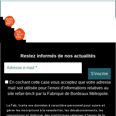
Meuble
sdb
-
haut
Restez informés de nos actualités
En cochant cette case vous acceptez que votre adresse
mail soit utilisée pour l'envoi d'informations relatives au
site refair-bm.fr par la Fabrique de Bordeaux Métropole.
La Fab, traite vos données à caractère personnel pour suivre et
gérer les inscriptions à la newsletter, les désabonnements, les
oppositions et élaborer des statistiques relatives à l’envoi de la