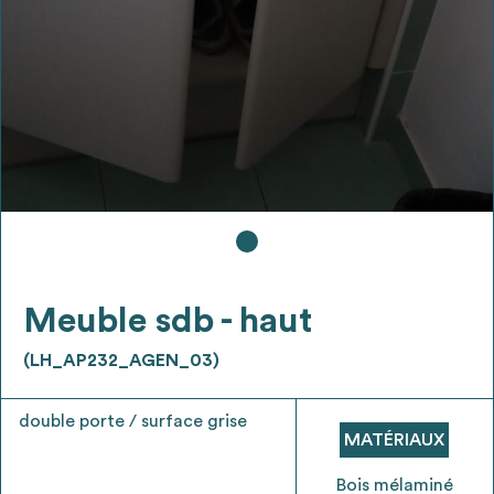
Ajouter les matériaux intéressants à "
ma
liste
"
4
Transmettre sa liste de manifestation
d'intérêt pour les matériaux
sélectionnés
Exporter sa liste et ses fiches produits
3
pour l’utiliser comme un outil d’aide à la
conception de projet
Meuble sdb - haut
(LH_AP232_AGEN_03)
double porte / surface grise
Être recontacté afin d’obtenir plus de
MATÉRIAUX
5
renseignements sur les modalités et
stratégies de récupérations
Bois mélaminé