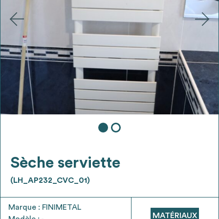
Ajouter les matériaux intéressants à "
ma
liste
"
4
Transmettre sa liste de manifestation
d'intérêt pour les matériaux
sélectionnés
Exporter sa liste et ses fiches produits
3
pour l’utiliser comme un outil d’aide à la
conception de projet
Sèche serviette
(LH_AP232_CVC_01)
Être recontacté afin d’obtenir plus de
5
renseignements sur les modalités et
Marque : FINIMETAL
stratégies de récupérations
MATÉRIAUX
Modèle : -