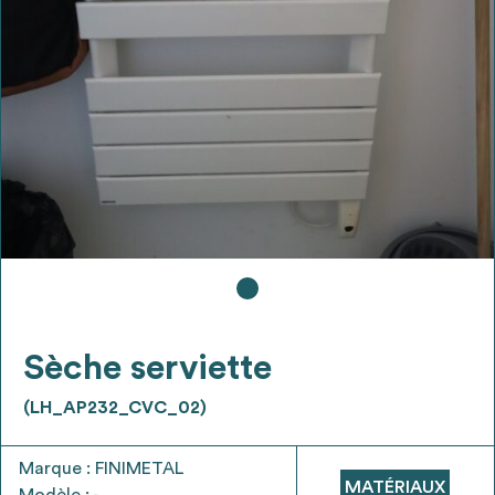
Ajouter les matériaux intéressants à "
ma
liste
"
4
Transmettre sa liste de manifestation
d'intérêt pour les matériaux
sélectionnés
Exporter sa liste et ses fiches produits
3
pour l’utiliser comme un outil d’aide à la
conception de projet
Sèche serviette
(LH_AP232_CVC_02)
Être recontacté afin d’obtenir plus de
5
renseignements sur les modalités et
Marque : FINIMETAL
stratégies de récupérations
MATÉRIAUX
Modèle : -