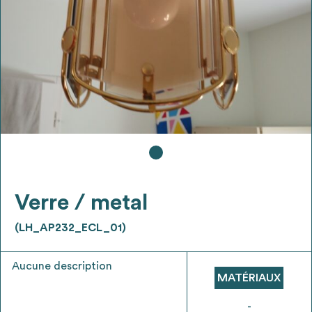
Ajouter les matériaux intéressants à "
ma
liste
"
4
Transmettre sa liste de manifestation
d'intérêt pour les matériaux
sélectionnés
Exporter sa liste et ses fiches produits
3
pour l’utiliser comme un outil d’aide à la
conception de projet
Verre / metal
(LH_AP232_ECL_01)
Aucune description
Être recontacté afin d’obtenir plus de
MATÉRIAUX
5
renseignements sur les modalités et
stratégies de récupérations
-