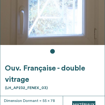
Ajouter les matériaux intéressants à "
ma
liste
"
4
Transmettre sa liste de manifestation
d'intérêt pour les matériaux
sélectionnés
Exporter sa liste et ses fiches produits
3
pour l’utiliser comme un outil d’aide à la
conception de projet
Ouv. Française - double
vitrage
(LH_AP232_FENEX_03)
Être recontacté afin d’obtenir plus de
5
renseignements sur les modalités et
Dimension Dormant = 55 x 78
stratégies de récupérations
MATÉRIAUX