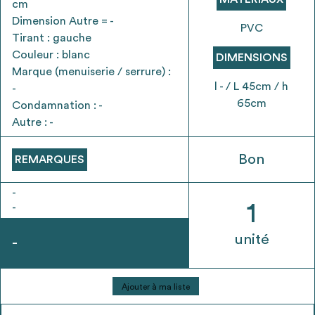
cm
envisageables
Dimension Autre = -
PVC
Tirant : gauche
* Attention, l’ajout des matériaux à sa liste et son envoi ne
Couleur : blanc
DIMENSIONS
vaut aucunement réservation.
Marque (menuiserie / serrure) :
voir
FAQ
l - / L 45cm / h
-
65cm
Condamnation : -
Autre : -
Bon
REMARQUES
-
1
-
unité
-
quantité
Ajouter à ma liste
de