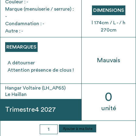
Couleur : -
envisageables
Marque (menuiserie / serrure) :
DIMENSIONS
-
* Attention, l’ajout des matériaux à sa liste et son envoi ne
l 174cm / L - / h
Condamnation : -
vaut aucunement réservation.
270cm
Autre : -
voir
FAQ
REMARQUES
Mauvais
A détourner
Attention présence de clous !
Hangar Voltaire (LH_AP65)
0
Le Haillan
unité
Trimestre4 2027
quantité
Ajouter à ma liste
de