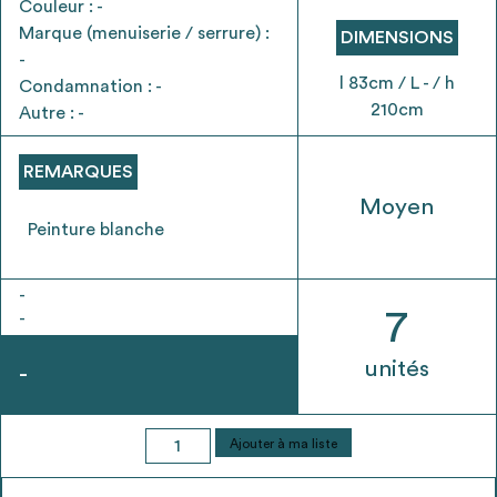
Couleur : -
envisageables
Marque (menuiserie / serrure) :
DIMENSIONS
-
* Attention, l’ajout des matériaux à sa liste et son envoi ne
l 83cm / L - / h
Condamnation : -
vaut aucunement réservation.
210cm
Autre : -
voir
FAQ
REMARQUES
Moyen
Peinture blanche
-
7
-
unités
-
quantité
Ajouter à ma liste
de
Porte