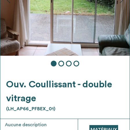
Ajouter les matériaux intéressants à "
ma
liste
"
4
Transmettre sa liste de manifestation
d'intérêt pour les matériaux
sélectionnés
Exporter sa liste et ses fiches produits
3
pour l’utiliser comme un outil d’aide à la
conception de projet
Ouv. Coullissant - double
vitrage
(LH_AP66_PFBEX_01)
Être recontacté afin d’obtenir plus de
5
renseignements sur les modalités et
Aucune description
stratégies de récupérations
MATÉRIAUX