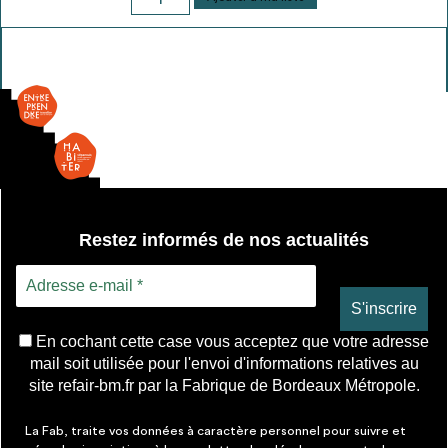
de
Ouv.
Coullissant
-
double
vitrage
Restez informés de nos actualités
En cochant cette case vous acceptez que votre adresse
mail soit utilisée pour l'envoi d'informations relatives au
site refair-bm.fr par la Fabrique de Bordeaux Métropole.
La Fab, traite vos données à caractère personnel pour suivre et