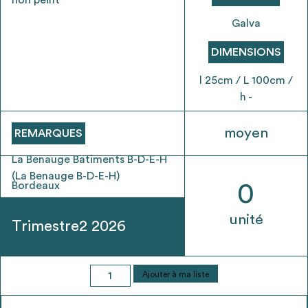
envisageables
Galva
* Attention, l’ajout des matériaux à sa liste et son envoi ne
DIMENSIONS
vaut aucunement réservation.
l 25cm / L 100cm /
voir
FAQ
h -
moyen
REMARQUES
La Benauge Batiments B-D-E-H
(La Benauge B-D-E-H)
Bordeaux
0
unité
Trimestre2 2026
quantité
Ajouter à ma liste
de
Conduit