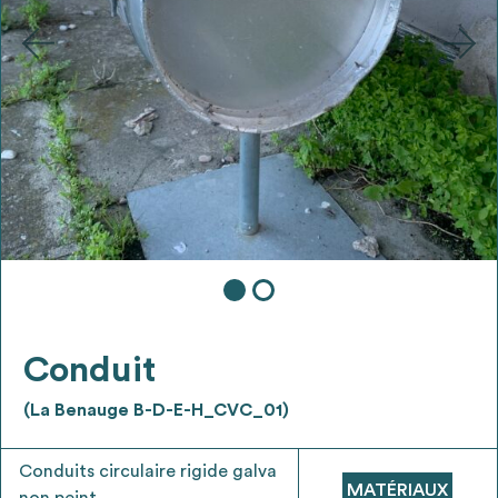
Ajouter les matériaux intéressants à "
ma
liste
"
4
Transmettre sa liste de manifestation
d'intérêt pour les matériaux
sélectionnés
Exporter sa liste et ses fiches produits
3
pour l’utiliser comme un outil d’aide à la
conception de projet
Conduit
(La Benauge B-D-E-H_CVC_01)
Être recontacté afin d’obtenir plus de
5
renseignements sur les modalités et
Conduits circulaire rigide galva
stratégies de récupérations
MATÉRIAUX
non peint