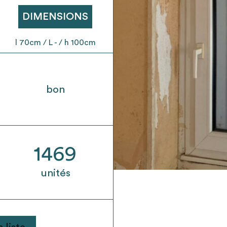
t son envoi ne vaut aucunement réservation.
DIMENSIONS
l 70cm / L - / h 100cm
bon
1469
unités