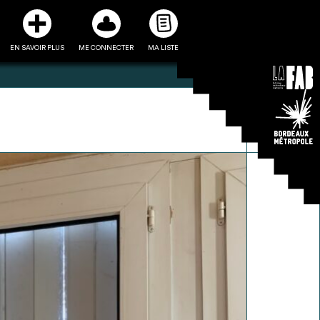
EN SAVOIR PLUS
ME CONNECTER
MA LISTE
3
5
ste et ses fiches
Être recontacté afin d’obtenir
l’utiliser comme
plus de renseignements sur les
e à la conception
modalités et stratégies de
projet
récupérations envisageables