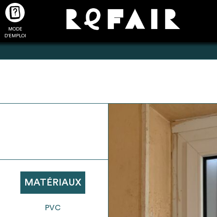
MODE
CTUALITÉS
FAQ
POUR ALLER PLUS LOIN
D'EMPLOI
2
4
onnnecté,
Ajouter les matériaux
Exporter sa li
les dossiers
intéressants à "
ma liste
"
produits pour 
 de chaque
Transmettre sa liste de
un outil d’aid
ment
manifestation d'intérêt pour
de 
MATÉRIAUX
les matériaux sélectionnés
PVC