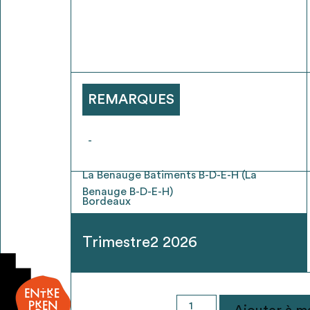
* Attention, l’ajout des matériaux à sa liste e
voir
FAQ
REMARQUES
-
La Benauge Batiments B-D-E-H (La
Benauge B-D-E-H)
Bordeaux
Trimestre2 2026
quantité