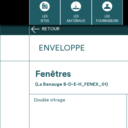
Passer
au
contenu
LES
LES
LES
LA BASE
LA DÉMARCHE
A
SITES
MATÉRIAUX
FOURNISSEURS
DU RÉEMPLOI
RETOUR
Refair mode d'emploi
ENVELOPPE
1
Fenêtres
Une fois c
Se connecter / Se créer un
(La Benauge B-D-E-H_FENEX_01)
Télécharger 
compte
Ressources
Double vitrage
bâti