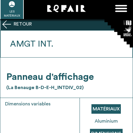
Passer
FAQ
Rechercher :
au
LES
POUR ALLER PLUS LOIN
EN SAVOIR PLUS
ME CONNECTER
MA LISTE
MATÉRIAUX
contenu
RETOUR
Refair mode d'emploi
AMGT INT.
1
Se connecter / Se créer un compte
Panneau d'affichage
(La Benauge B-D-E-H_INTDIV_02)
2
Une fois connnecté, Télécharger les
Dimensions variables
dossiers Ressources de chaque bâtiment
MATÉRIAUX
Aluminium