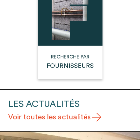
envisageables
* Attention, l’ajout des matériaux à sa liste et son envoi ne
vaut aucunement réservation.
voir
FAQ
RECHERCHE PAR
FOURNISSEURS
LES ACTUALITÉS
Voir toutes les actualités