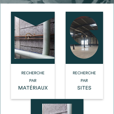
Ajouter les matériaux intéressants à "
ma
liste
"
4
Transmettre sa liste de manifestation
d'intérêt pour les matériaux
sélectionnés
Exporter sa liste et ses fiches produits
3
pour l’utiliser comme un outil d’aide à la
conception de projet
RECHERCHE
RECHERCHE
PAR
PAR
MATÉRIAUX
SITES
Être recontacté afin d’obtenir plus de
5
renseignements sur les modalités et
stratégies de récupérations