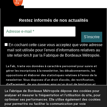
Restez informés de nos actualités
En cochant cette case vous acceptez que votre adresse
mail soit utilisée pour l'envoi d'informations relatives au
site refair-bm.fr par la Fabrique de Bordeaux Métropole.
La Fab, traite vos données à caractère personnel pour suivre et
gérer les inscriptions à la newsletter, les désabonnements, les
oppositions et élaborer des statistiques relatives à l’envoi de la
newsletter. Vous disposez d’un droit d’accès, de rectification,
d’effacement, de vos données ainsi qu’un droit de limitation et
d’opposition aux traitements les concernant. Vous pouvez à tout
La Fabrique de Bordeaux Métropole dépose des cookies pour
moment faire cesser ces communications en cliquant sur le lien de
analyser et mesurer la fréquentation et l’utilisation du site, pour
désinscription figurant dans chaque message. Vous pouvez
optimiser ses performances. Elle utilise également des cookies
exercer ces droits par courrier électronique à contact@lafab-
pour permettre ou faciliter la communication par voie
bm.fr. Pour en savoir plus sur le traitement de vos données,