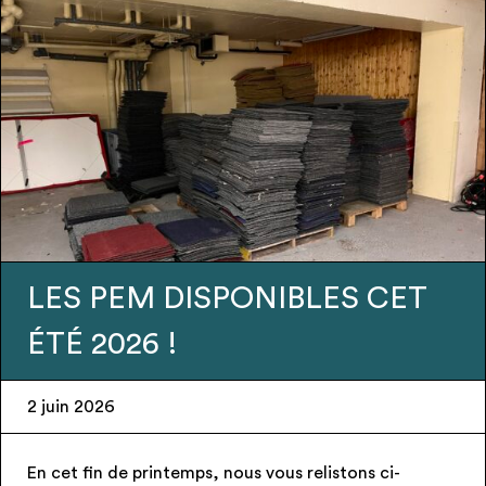
PONIBLES CET
Urgence – Can
recherchent Pr
28 mai 2026
nous vous relistons ci-
– Espace public – Candéla