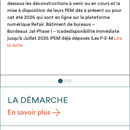
ns à venir ou en cours et la
produit)disponibilité im
urs PEM dès à présent ou pour
!!! PEM neufs et jamais p
 ligne sur la plateforme
gratuitement via une co
ent de bureaux –
signée au moment de la re
cadedisponibilité immédiate
Candélabre KUMA (7u)
M déjà déposés !Les P-E-M
Lire
LA DÉMARCHE
En savoir plus