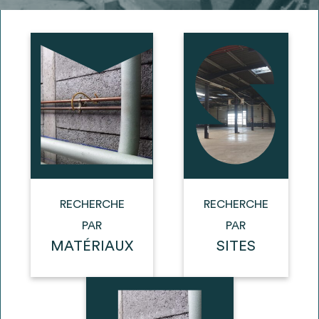
Ajouter les matériaux intéressants à "
ma
liste
"
4
Transmettre sa liste de manifestation
d'intérêt pour les matériaux
sélectionnés
Exporter sa liste et ses fiches produits
3
pour l’utiliser comme un outil d’aide à la
conception de projet
RECHERCHE
RECHERCHE
PAR
PAR
MATÉRIAUX
SITES
Être recontacté afin d’obtenir plus de
5
renseignements sur les modalités et
stratégies de récupérations