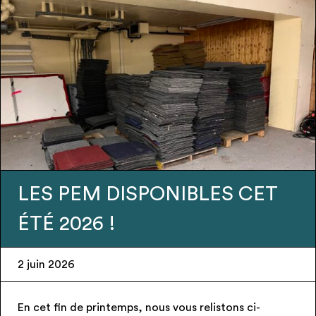
IBLES CET
Urgence – Candél
recherchent Prene
28 mai 2026
us relistons ci-
– Espace public – Candélabres n