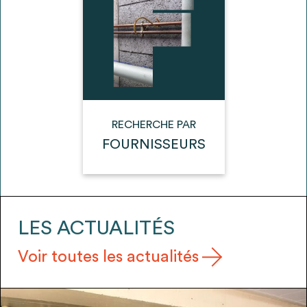
envisageables
* Attention, l’ajout des matériaux à sa liste et son envoi ne
vaut aucunement réservation.
voir
FAQ
RECHERCHE PAR
FOURNISSEURS
LES ACTUALITÉS
Voir toutes les actualités