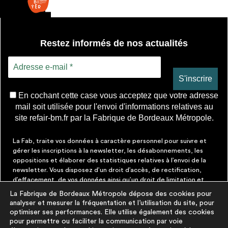
Restez informés de nos actualités
En cochant cette case vous acceptez que votre adresse
mail soit utilisée pour l'envoi d'informations relatives au
site refair-bm.fr par la Fabrique de Bordeaux Métropole.
La Fab, traite vos données à caractère personnel pour suivre et
gérer les inscriptions à la newsletter, les désabonnements, les
oppositions et élaborer des statistiques relatives à l’envoi de la
newsletter. Vous disposez d’un droit d’accès, de rectification,
d’effacement, de vos données ainsi qu’un droit de limitation et
d’opposition aux traitements les concernant. Vous pouvez à tout
La Fabrique de Bordeaux Métropole dépose des cookies pour
moment faire cesser ces communications en cliquant sur le lien de
analyser et mesurer la fréquentation et l’utilisation du site, pour
désinscription figurant dans chaque message. Vous pouvez
optimiser ses performances. Elle utilise également des cookies
exercer ces droits par courrier électronique à contact@lafab-
pour permettre ou faciliter la communication par voie
bm.fr. Pour en savoir plus sur le traitement de vos données,