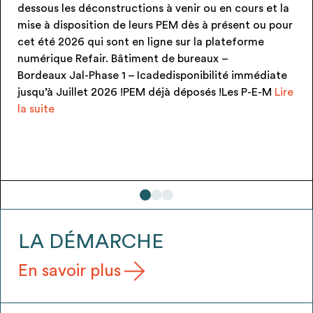
enir ou en cours et la
produit)disponibilité immédiat
 dès à présent ou pour
!!! PEM neufs et jamais posés ! 
sur la plateforme
gratuitement via une conventi
bureaux –
signée au moment de la reprise)
sponibilité immédiate
Candélabre KUMA (7u)
 déposés !Les P-E-M
Lire
LA DÉMARCHE
En savoir plus