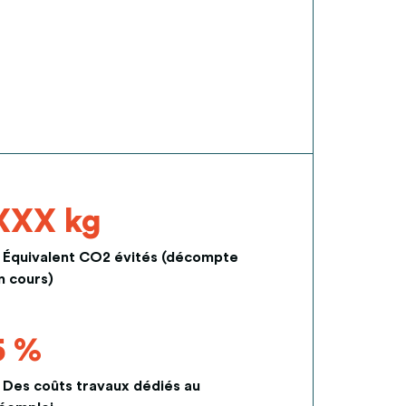
XXX kg
Équivalent CO2 évités (décompte
n cours)
5 %
Des coûts travaux dédiés au