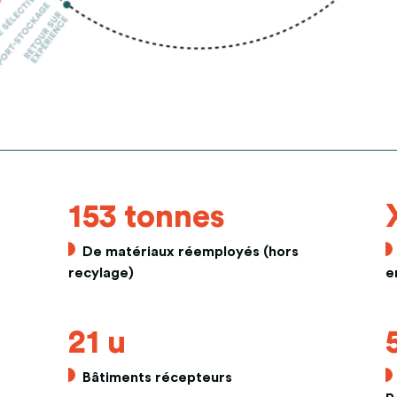
153 tonnes
De matériaux réemployés (hors
recylage)
e
21 u
Bâtiments récepteurs