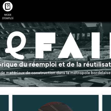
MODE
CTUALITÉS
FAQ
POUR ALLER PLUS LOIN
D'EMPLOI
2
4
rique du réemploi et de la réutilisa
onnnecté,
Ajouter les matériaux
Exporter sa li
de matériaux de construction dans la métropole bordelaise
les dossiers
intéressants à "
ma liste
"
produits pour 
 de chaque
Transmettre sa liste de
un outil d’aid
ment
manifestation d'intérêt pour
de 
les matériaux sélectionnés