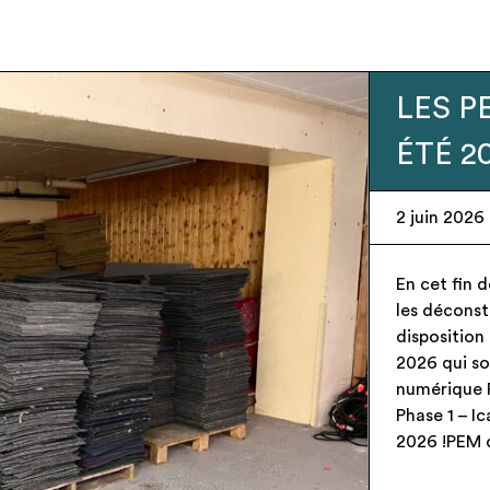
Urgenc
recher
28 mai 202
– Espace pu
produit)dis
PEM neufs e
gratuiteme
signée au m
Candélabre