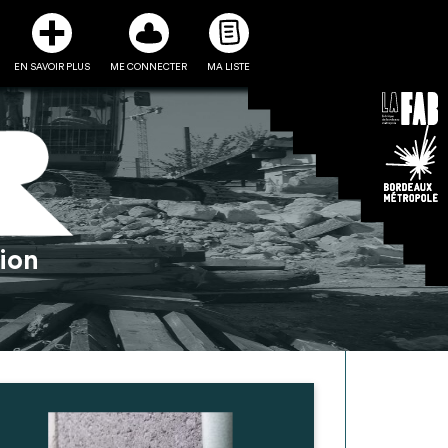
EN SAVOIR PLUS
ME CONNECTER
MA LISTE
3
5
tion
ste et ses fiches
Être recontacté afin d’obtenir
l’utiliser comme
plus de renseignements sur les
e à la conception
modalités et stratégies de
projet
récupérations envisageables