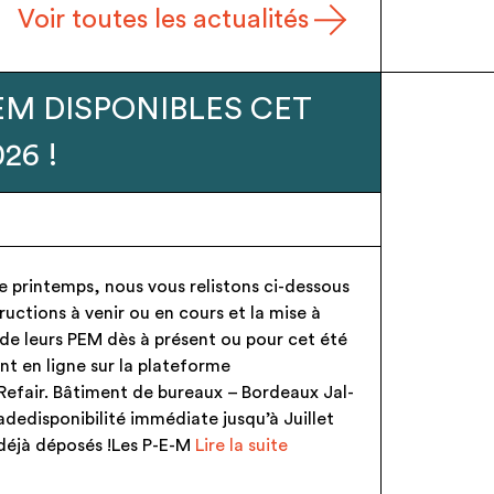
Voir toutes les actualités
e – Candélabres
chent Preneurs !
6
blic – Candélabres neufs (voir la page
ponibilité immédiate jusqu’au 15/06/2026 !!!
t jamais posés ! Les P-E-M sont cédés
nt via une convention de DON (remise et
oment de la reprise) PEM disponibles : –
 KUMA (7u)