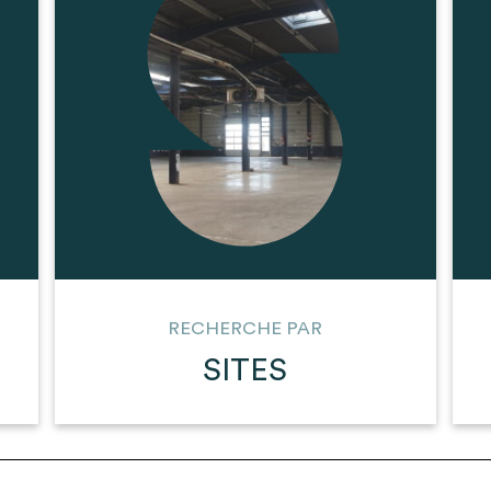
t son envoi ne vaut aucunement réservation.
RECHERCHE PAR
SITES