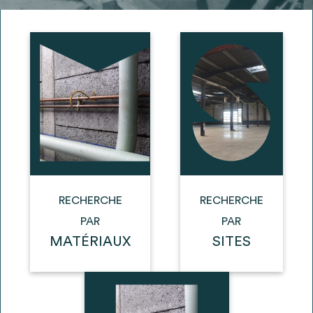
Ajouter les matériaux intéressants à "
ma
liste
"
4
Transmettre sa liste de manifestation
d'intérêt pour les matériaux
sélectionnés
Exporter sa liste et ses fiches produits
3
pour l’utiliser comme un outil d’aide à la
conception de projet
RECHERCHE
RECHERCHE
PAR
PAR
MATÉRIAUX
SITES
Être recontacté afin d’obtenir plus de
5
renseignements sur les modalités et
stratégies de récupérations