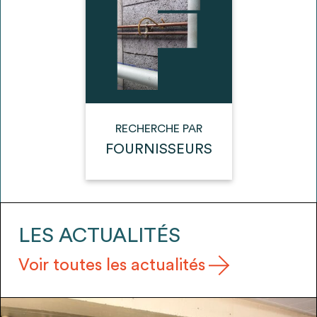
envisageables
* Attention, l’ajout des matériaux à sa liste et son envoi ne
vaut aucunement réservation.
voir
FAQ
RECHERCHE PAR
FOURNISSEURS
LES ACTUALITÉS
Voir toutes les actualités