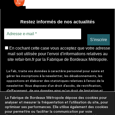
Restez informés de nos actualités
En cochant cette case vous acceptez que votre adresse
mail soit utilisée pour l'envoi d'informations relatives au
site refair-bm.fr par la Fabrique de Bordeaux Métropole.
La Fab, traite vos données à caractère personnel pour suivre et
gérer les inscriptions à la newsletter, les désabonnements, les
oppositions et élaborer des statistiques relatives à l’envoi de la
newsletter. Vous disposez d’un droit d’accès, de rectification,
d’effacement, de vos données ainsi qu’un droit de limitation et
d’opposition aux traitements les concernant. Vous pouvez à tout
La Fabrique de Bordeaux Métropole dépose des cookies pour
moment faire cesser ces communications en cliquant sur le lien de
analyser et mesurer la fréquentation et l’utilisation du site, pour
désinscription figurant dans chaque message. Vous pouvez
optimiser ses performances. Elle utilise également des cookies
exercer ces droits par courrier électronique à contact@lafab-
pour permettre ou faciliter la communication par voie
bm.fr. Pour en savoir plus sur le traitement de vos données,